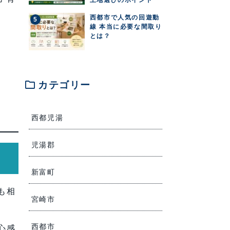
西都市で人気の回遊動
線 本当に必要な間取り
とは？
folder
カテゴリー
西都児湯
児湯郡
新富町
も相
宮崎市
西都市
心感