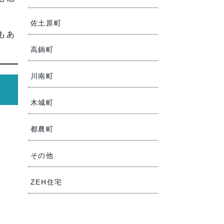
佐土原町
もあ
高鍋町
川南町
木城町
。
都農町
その他
ZEH住宅