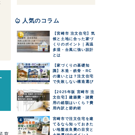
要
local_fire_department
人気のコラム
【宮崎市 注文住宅】気
候と土地に合った家づ
くりのポイント｜高温
多湿・台風に強い設計
とは
【家づくりの基礎知
識】木造・鉄骨・RC
の違いとは？注文住宅
す
で失敗しない構造選び
な
【2025年版 宮崎市 注
文住宅】建築費・諸費
用の総額はいくら？費
用内訳と節約術
宮崎市で注文住宅を建
てるなら知っておきた
い地盤改良費の目安と
子育
土地選びのポイント