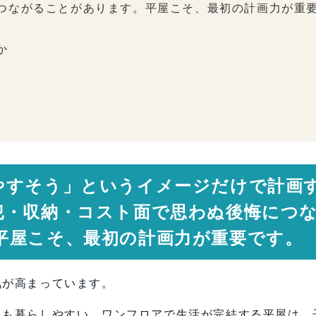
つながることがあります。平屋こそ、最初の計画力が重
か
ト比較
りやすい
が高い
すい
やすそう」というイメージだけで計画
必要
犯・収納・コスト面で思わぬ後悔につ
ることもある
平屋こそ、最初の計画力が重要です。
気が高まっています。
が重要
にも暮らしやすい。ワンフロアで生活が完結する平屋は、