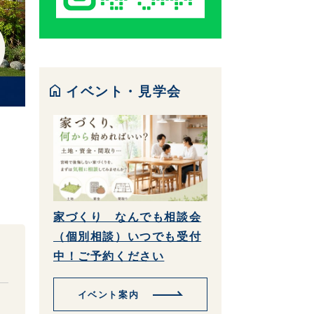
home
イベント・見学会
家づくり なんでも相談会
（個別相談）いつでも受付
中！ご予約ください
イベント案内
・