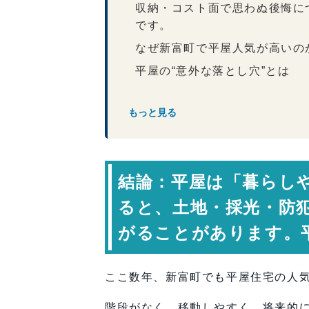
収納・コスト面で思わぬ後悔に
です。
なぜ新富町で平屋人気が高いの
平屋の“意外な落とし穴”とは
平屋住宅のメリット・デメリッ
もっと見る
落とし穴① 中央部分が暗くな
落とし穴② 思ったより建築費
落とし穴③ 収納不足になりや
結論：平屋は「暮らし
落とし穴④ 防犯面への配慮が
ると、土地・採光・防
落とし穴⑤ 家事動線が長くな
がることがあります。
平屋で失敗しないための考え方
平屋計画で意識したいポイント
専門家コメント
ここ数年、新富町でも平屋住宅の人
まとめ：平屋こそ“最初の計画”
階段がなく、移動しやすく、将来的