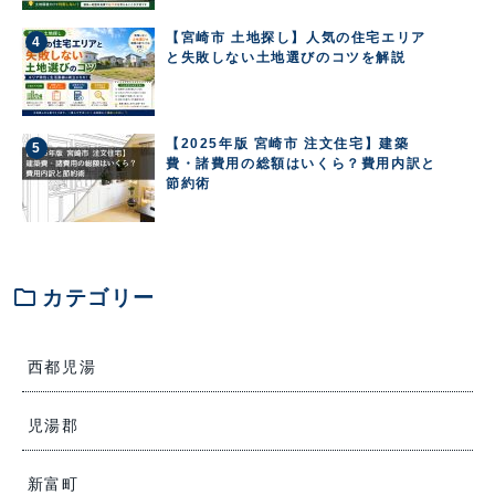
【宮崎市 土地探し】人気の住宅エリア
と失敗しない土地選びのコツを解説
【2025年版 宮崎市 注文住宅】建築
費・諸費用の総額はいくら？費用内訳と
節約術
folder
カテゴリー
西都児湯
児湯郡
新富町