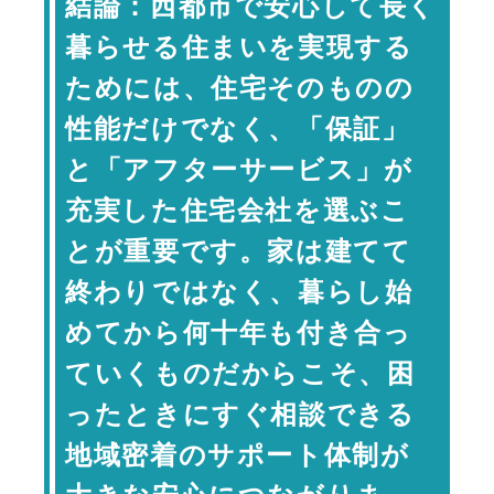
結論：西都市で安心して長く
き合い
暮らせる住まいを実現する
保証制度とアフターサービスで確認し
たいポイント
ためには、住宅そのものの
保証・アフターサービスのチェ
性能だけでなく、「保証」
ックポイント
と「アフターサービス」が
西都市で地域密着の住宅会社を選ぶメ
リット
充実した住宅会社を選ぶこ
住宅会社の特徴比較
とが重要です。家は建てて
保証だけではなく「相談しやすさ」も
終わりではなく、暮らし始
大切
専門家コメント
めてから何十年も付き合っ
一級建築士 岩下政人（ハミング
ていくものだからこそ、困
ホーム 代表取締役）
ったときにすぐ相談できる
まとめ：安心して暮らせる家は、建て
た後の安心まで考えることが大切
地域密着のサポート体制が
FAQ