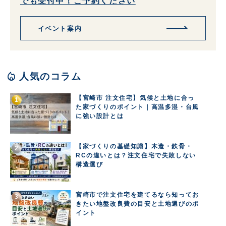
でも受付中！ご予約ください
イベント案内
local_fire_department
人気のコラム
【宮崎市 注文住宅】気候と土地に合っ
た家づくりのポイント｜高温多湿・台風
に強い設計とは
【家づくりの基礎知識】木造・鉄骨・
RCの違いとは？注文住宅で失敗しない
構造選び
宮崎市で注文住宅を建てるなら知ってお
きたい地盤改良費の目安と土地選びのポ
イント