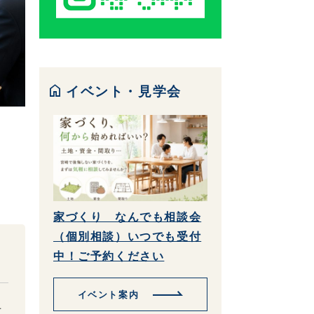
home
イベント・見学会
家づくり なんでも相談会
（個別相談）いつでも受付
中！ご予約ください
イベント案内
土