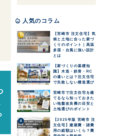
り
local_fire_department
人気のコラム
【宮崎市 注文住宅】気
候と土地に合った家づ
くりのポイント｜高温
多湿・台風に強い設計
とは
【家づくりの基礎知
識】木造・鉄骨・RC
の違いとは？注文住宅
へ
で失敗しない構造選び
つ
宮崎市で注文住宅を建
てるなら知っておきた
し
い地盤改良費の目安と
土地選びのポイント
っ
【2025年版 宮崎市 注
文住宅】建築費・諸費
用の総額はいくら？費
用内訳と節約術