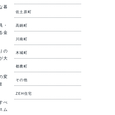
な暮
佐土原町
具・
高鍋町
る金
川南町
りの
木城町
が大
都農町
の変
その他
ま
ZEH住宅
すべ
スム