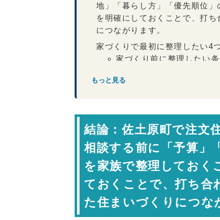
地」「暮らし方」「優先順位」
を明確にしておくことで、打ち
につながります。
家づくりで最初に整理したい4
家づくり前に整理したい条
住宅会社への相談で確認したい
もっと見る
佐土原町で注文住宅を建てる際
注文住宅相談で確認したい
家づくりは相談するタイミング
結論：佐土原町で注文
専門家コメント
相談する前に「予算」
一級建築士 岩下政人（ハ
を家族で整理しておく
まとめ：相談前の準備が家づく
FAQ
ておくことで、打ち合
【会社情報・お問い合わせ】
た住まいづくりにつな