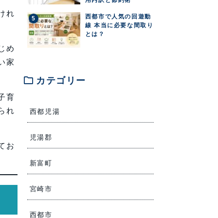
けれ
西都市で人気の回遊動
線 本当に必要な間取り
とは？
じめ
い家
folder
カテゴリー
子育
られ
西都児湯
児湯郡
てお
新富町
宮崎市
西都市