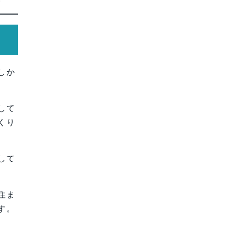
しか
して
くり
して
住ま
す。