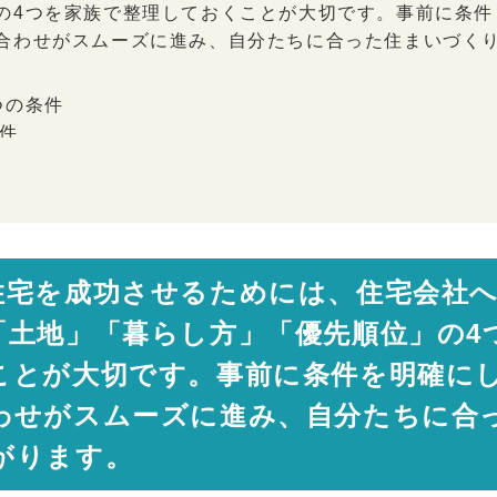
の4つを家族で整理しておくことが大切です。事前に条件
合わせがスムーズに進み、自分たちに合った住まいづく
つの条件
件
ポイント
に意識したいこと
ポイント
が早いほど選択肢が広がる
住宅を成功させるためには、住宅会社
「土地」「暮らし方」「優先順位」の4
ミングホーム 代表取締役）
ことが大切です。事前に条件を明確に
り成功への第一歩
わせがスムーズに進み、自分たちに合
がります。