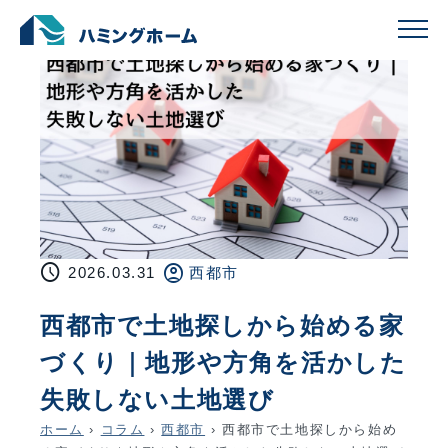
schedule
account_circle
2026.03.31
西都市
西都市で土地探しから始める家
づくり｜地形や方角を活かした
失敗しない土地選び
ホーム
›
コラム
›
西都市
›
西都市で土地探しから始め