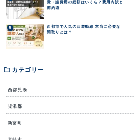
費・諸費用の総額はいくら？費用内訳と
節約術
西都市で人気の回遊動線 本当に必要な
間取りとは？
folder
カテゴリー
西都児湯
児湯郡
新富町
宮崎市