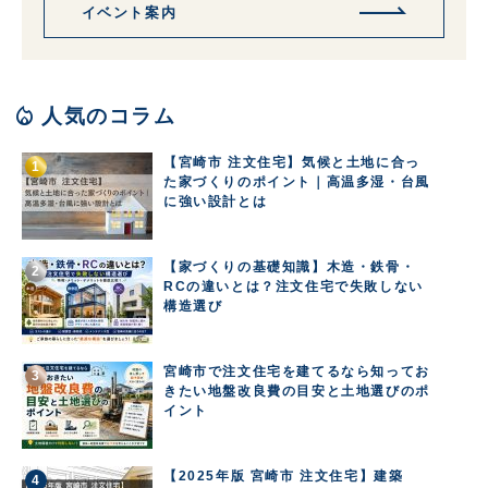
イベント案内
local_fire_department
人気のコラム
【宮崎市 注文住宅】気候と土地に合っ
た家づくりのポイント｜高温多湿・台風
に強い設計とは
【家づくりの基礎知識】木造・鉄骨・
RCの違いとは？注文住宅で失敗しない
構造選び
宮崎市で注文住宅を建てるなら知ってお
きたい地盤改良費の目安と土地選びのポ
イント
【2025年版 宮崎市 注文住宅】建築