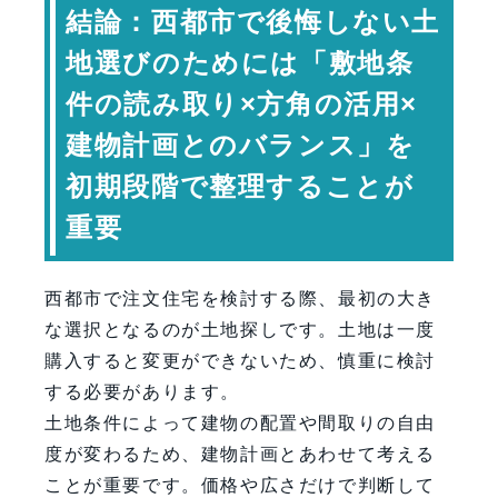
結論：西都市で後悔しない土
建物と土地はセットで考える
地選びのためには「敷地条
西都市の土地選びで意識したいポイン
件の読み取り×方角の活用×
ト
土地検討時のチェックポイント
建物計画とのバランス」を
将来の暮らしも見据える
初期段階で整理することが
専門家コメント
重要
まとめ：西都市で後悔しない土地選び
のために
西都市で注文住宅を検討する際、最初の大き
FAQ（よくある質問）
な選択となるのが土地探しです。土地は一度
【会社情報・お問い合わせ】
購入すると変更ができないため、慎重に検討
する必要があります。
土地条件によって建物の配置や間取りの自由
度が変わるため、建物計画とあわせて考える
ことが重要です。価格や広さだけで判断して