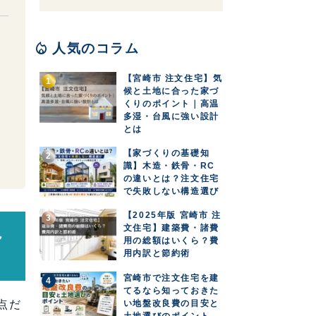
目
local_fire_department
人気のコラム
【宮崎市 注文住宅】気
候と土地に合った家づ
くりのポイント｜高温
多湿・台風に強い設計
とは
【家づくりの基礎知
識】木造・鉄骨・RC
の違いとは？注文住宅
で失敗しない構造選び
【2025年版 宮崎市 注
文住宅】建築費・諸費
れ
用の総額はいくら？費
用内訳と節約術
宮崎市で注文住宅を建
てるなら知っておきた
い地盤改良費の目安と
点だ
土地選びのポイント