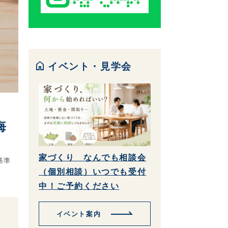
home
イベント・見学会
悔
家づくり なんでも相談会
基準
（個別相談）いつでも受付
中！ご予約ください
イベント案内