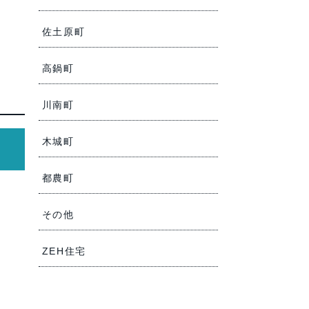
佐土原町
高鍋町
川南町
木城町
都農町
その他
ZEH住宅