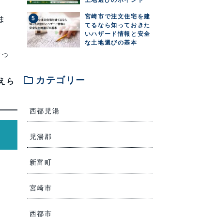
宮崎市で注文住宅を建
ま
てるなら知っておきた
いハザード情報と安全
な土地選びの基本
合っ
folder
カテゴリー
えら
西都児湯
児湯郡
新富町
宮崎市
西都市