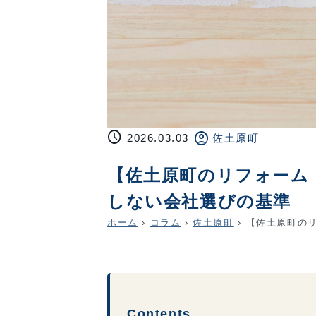
schedule
account_circle
2026.03.03
佐土原町
【佐土原町のリフォーム
しない会社選びの基準
ホーム
›
コラム
›
佐土原町
›
【佐土原町のリ
Contents