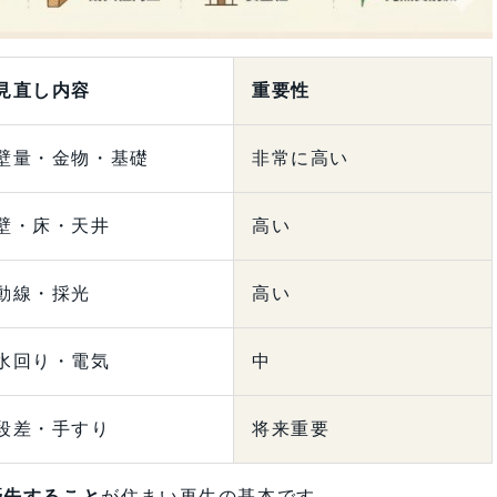
見直し内容
重要性
壁量・金物・基礎
非常に高い
壁・床・天井
高い
動線・採光
高い
水回り・電気
中
段差・手すり
将来重要
優先すること
が住まい再生の基本です。