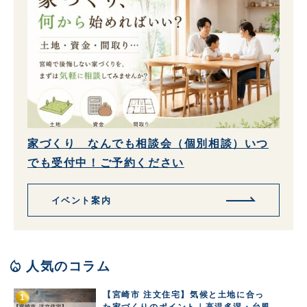
家づくり なんでも相談会（個別相談）いつ
でも受付中！ご予約ください
イベント案内
local_fire_department
人気のコラム
【宮崎市 注文住宅】気候と土地に合っ