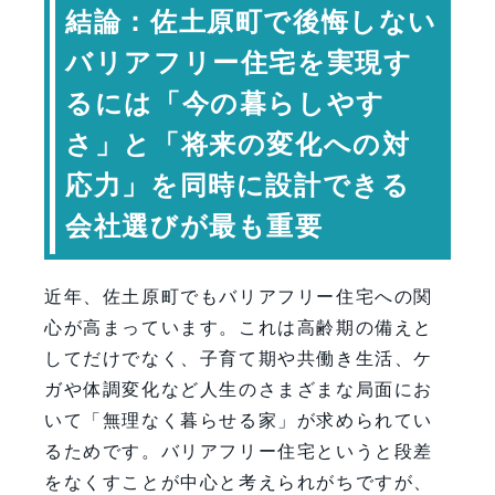
結論：佐土原町で後悔しない
線設計
佐土原町のバリアフリー動線設
バリアフリー住宅を実現す
計比較
るには「今の暮らしやす
段差解消だけでは足りないバリアフリ
ー設計
さ」と「将来の変化への対
水回り設計が将来の安心を左右する
応力」を同時に設計できる
バリアフリー住宅で起きやすい設計ミ
会社選びが最も重要
ス
バリアフリー住宅に強い会社の見極め
近年、佐土原町でもバリアフリー住宅への関
方
心が高まっています。これは高齢期の備えと
工務店見極めポイント
してだけでなく、子育て期や共働き生活、ケ
専門家コメント
ガや体調変化など人生のさまざまな局面にお
FAQ（よくある質問）
いて「無理なく暮らせる家」が求められてい
まとめ：佐土原町のバリアフリー住宅
るためです。バリアフリー住宅というと段差
は長く暮らせる設計で決まる
をなくすことが中心と考えられがちですが、