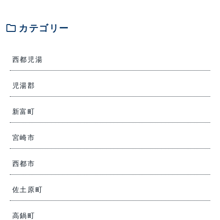
folder
カテゴリー
西都児湯
児湯郡
新富町
宮崎市
西都市
佐土原町
高鍋町