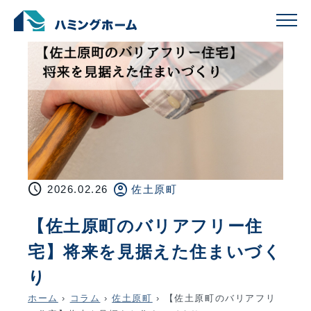
schedule
account_circle
2026.02.26
佐土原町
【佐土原町のバリアフリー住
宅】将来を見据えた住まいづく
り
ホーム
›
コラム
›
佐土原町
›
【佐土原町のバリアフリ