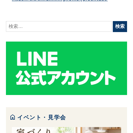
検
索:
home
イベント・見学会