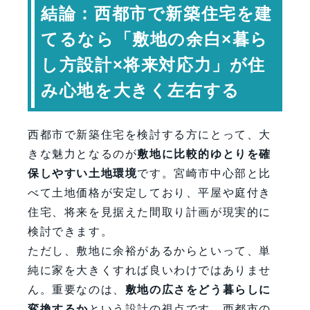
結論：西都市で新築住宅を建
西都市の気候を踏まえた住宅性能の考
てるなら「敷地の余白×暮ら
え方
西都市で意識したい新築住宅設
し方設計×将来対応力」が住
計の視点
み心地を大きく左右する
将来の暮らしを見据えた可変性
専門家コメント
西都市で新築住宅を検討する方にとって、大
まとめ：西都市で叶える、伸びやかな
きな魅力となるのが
敷地に比較的ゆとりを確
新築住宅
保しやすい土地環境
です。宮崎市中心部と比
FAQ（よくある質問）
べて土地価格が安定しており、平屋や庭付き
【会社情報・お問い合わせ】
住宅、将来を見据えた間取り計画が現実的に
検討できます。
ただし、敷地に余裕があるからといって、単
純に家を大きくすれば良いわけではありませ
ん。重要なのは、
敷地の広さをどう暮らしに
変換するか
という設計の視点です。西都市の