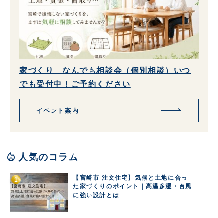
家づくり なんでも相談会（個別相談）いつ
でも受付中！ご予約ください
イベント案内
local_fire_department
人気のコラム
【宮崎市 注文住宅】気候と土地に合っ
た家づくりのポイント｜高温多湿・台風
に強い設計とは