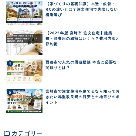
【家づくりの基礎知識】木造・鉄骨・
RCの違いとは？注文住宅で失敗しない
構造選び
【2025年版 宮崎市 注文住宅】建築
費・諸費用の総額はいくら？費用内訳と
節約術
西都市で人気の回遊動線 本当に必要な
間取りとは？
宮崎市で注文住宅を建てるなら知ってお
きたい地盤改良費の目安と土地選びのポ
イント
folder
カテゴリー