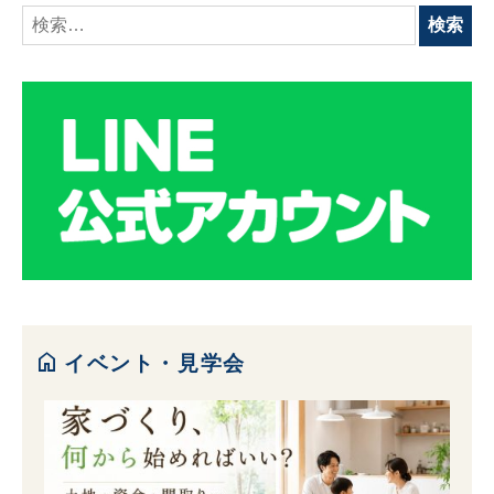
検
索:
home
イベント・見学会