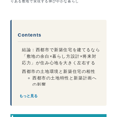
りある敷地で実現する伸びやかな暮らし
Contents
結論：西都市で新築住宅を建てるなら
「敷地の余白×暮らし方設計×将来対
応力」が住み心地を大きく左右する
西都市の土地環境と新築住宅の相性
西都市の土地特性と新築計画へ
の影響
ゆとりある敷地だからこそ重要な建物
もっと見る
配置
平屋が選ばれやすい西都市の新築事情
外構計画まで含めた“完成形”を考える