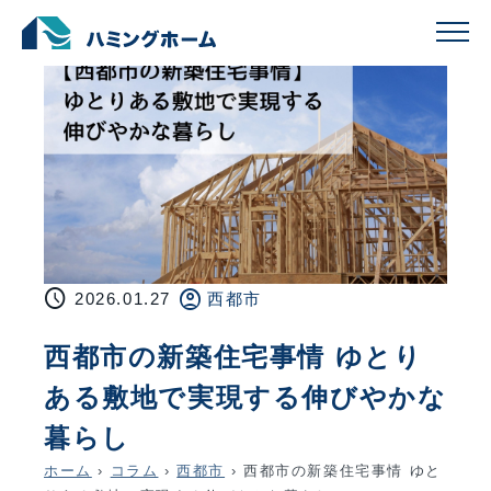
schedule
account_circle
2026.01.27
西都市
西都市の新築住宅事情 ゆとり
ある敷地で実現する伸びやかな
暮らし
ホーム
›
コラム
›
西都市
›
西都市の新築住宅事情 ゆと