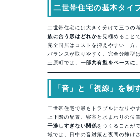
二世帯住宅の基本タイ
二世帯住宅には大きく分けて三つの
族に合う形はどれか
を見極めること
完全同居はコストを抑えやすい一方
バランスが取りやすく、完全分離型
土原町では、
一部共有型をベースに
「音」と「視線」を制
二世帯住宅で最もトラブルになりや
上下階の配置、寝室と水まわりの位
干渉しすぎない関係
をつくることが
域では、日中の音対策と夜間の静け