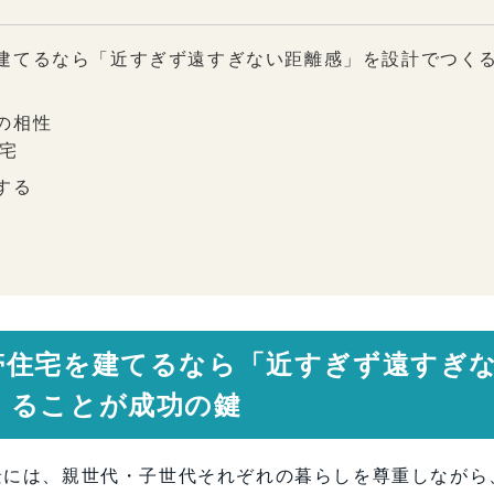
建てるなら「近すぎず遠すぎない距離感」を設計でつく
の相性
宅
する
が心地よさを生む
動線計画
定しない
ほど重要
帯住宅を建てるなら「近すぎず遠すぎ
計視点
くることが成功の鍵
ながら心地よく暮らす”二世帯住宅
景には、親世代・子世代それぞれの暮らしを尊重しながら