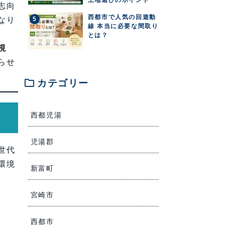
志向
西都市で人気の回遊動
なり
線 本当に必要な間取り
とは？
視
らせ
folder
カテゴリー
西都児湯
児湯郡
世代
環境
新富町
宮崎市
西都市