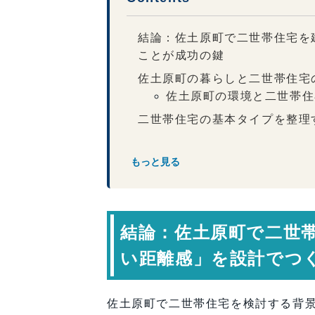
結論：佐土原町で二世帯住宅を
ことが成功の鍵
佐土原町の暮らしと二世帯住宅
佐土原町の環境と二世帯住
二世帯住宅の基本タイプを整理
「音」と「視線」を制する設計
もっと見る
生活リズムの違いを受け止める
共有スペースは「使い方」を限
断熱・省エネ性能は二世帯住宅
結論：佐土原町で二世
二世帯住宅で意識したい設
将来の変化に対応できる柔軟性
い距離感」を設計でつ
専門家コメント
まとめ：佐土原町で“支え合い
佐土原町で二世帯住宅を検討する背