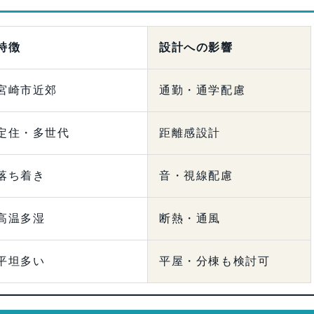
特徴
設計への影響
宮崎市近郊
通勤・通学配慮
定住・多世代
距離感設計
落ち着き
音・視線配慮
高温多湿
断熱・通風
平坦多い
平屋・分棟も検討可