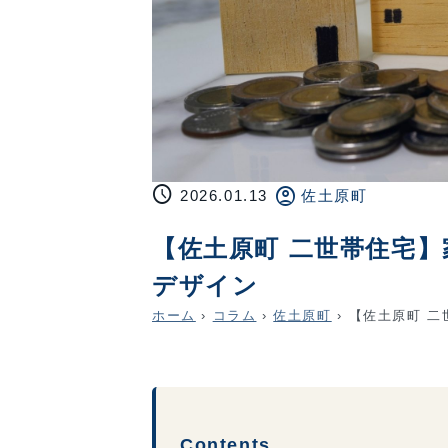
schedule
account_circle
2026.01.13
佐土原町
【佐土原町 二世帯住宅
デザイン
ホーム
›
コラム
›
佐土原町
›
【佐土原町 二
Contents