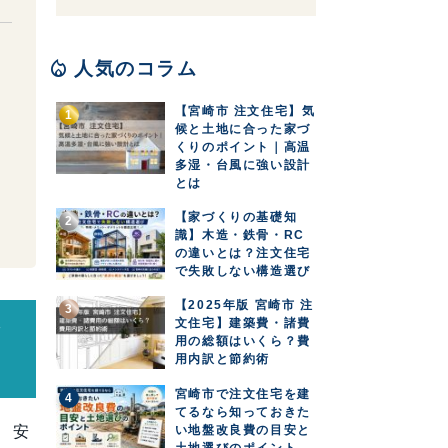
る
local_fire_department
人気のコラム
【宮崎市 注文住宅】気
候と土地に合った家づ
くりのポイント｜高温
多湿・台風に強い設計
とは
【家づくりの基礎知
識】木造・鉄骨・RC
の違いとは？注文住宅
で失敗しない構造選び
【2025年版 宮崎市 注
文住宅】建築費・諸費
な
用の総額はいくら？費
用内訳と節約術
宮崎市で注文住宅を建
てるなら知っておきた
い地盤改良費の目安と
、安
土地選びのポイント