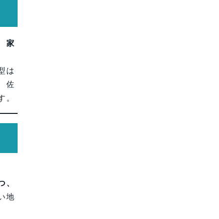
、
家
型は
。佐
す。
つ、
い地