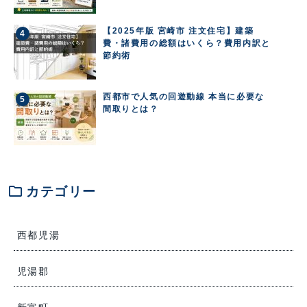
【2025年版 宮崎市 注文住宅】建築
費・諸費用の総額はいくら？費用内訳と
節約術
西都市で人気の回遊動線 本当に必要な
間取りとは？
folder
カテゴリー
西都児湯
児湯郡