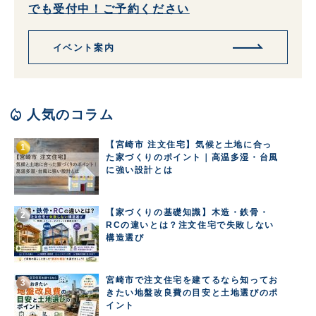
でも受付中！ご予約ください
イベント案内
local_fire_department
人気のコラム
【宮崎市 注文住宅】気候と土地に合っ
た家づくりのポイント｜高温多湿・台風
に強い設計とは
【家づくりの基礎知識】木造・鉄骨・
RCの違いとは？注文住宅で失敗しない
構造選び
宮崎市で注文住宅を建てるなら知ってお
きたい地盤改良費の目安と土地選びのポ
イント