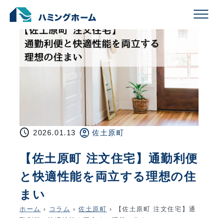
schedule
account_circle
2026.01.13
佐土原町
【佐土原町 注文住宅】通勤利便
と快適性能を両立する理想の住
まい
ホーム
›
コラム
›
佐土原町
›
【佐土原町 注文住宅】通