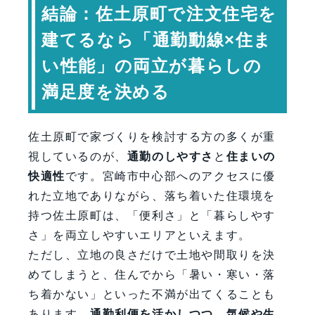
結論：佐土原町で注文住宅を
家族構成に合わせた柔軟な間取り
建てるなら「通勤動線×住ま
佐土原町で意識したい家づくり
の視点
い性能」の両立が暮らしの
土地選びと建物設計はセットで考える
満足度を決める
専門家コメント
まとめ：佐土原町で“便利さを活かし
佐土原町で家づくりを検討する方の多くが重
た快適な家”を建てる
視しているのが、
通勤のしやすさ
と
住まいの
FAQ（よくある質問）
快適性
です。宮崎市中心部へのアクセスに優
【会社情報・お問い合わせ】
れた立地でありながら、落ち着いた住環境を
持つ佐土原町は、「便利さ」と「暮らしやす
さ」を両立しやすいエリアといえます。
ただし、立地の良さだけで土地や間取りを決
めてしまうと、住んでから「暑い・寒い・落
ち着かない」といった不満が出てくることも
あります。
通勤利便を活かしつつ、気候や生