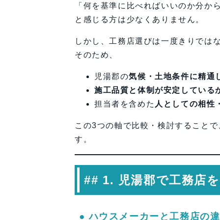
● 優先順位を整理するた
「何を基準に比べればいいのか分か
## 5. 相談・見積もりの場で
と感じる方は少なくありません。
（1）ヒアリングの丁寧さ
しかし、工務店選びは一度きりではな
（2）見積もりの透明性
そのため、
（3）現場の雰囲気
児湯郡の
気候・土地条件に精通
◆ 専門家コメント（一級建築
施工品質と体制が安定している
## 6. よくある質問（FAQ）
担当者を含めた
人としての相性
## 7. まとめ
この3つの軸で比較・検討すること
【会社情報・お問い合わせ】
す。
## 1. 児湯郡で工
● ハウスメーカーと工務店の