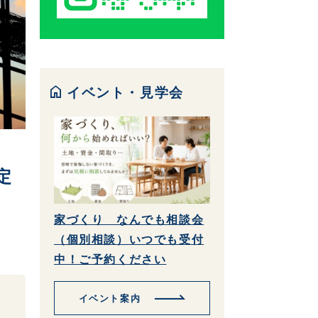
home
イベント・見学会
定
家づくり なんでも相談会
（個別相談）いつでも受付
中！ご予約ください
イベント案内