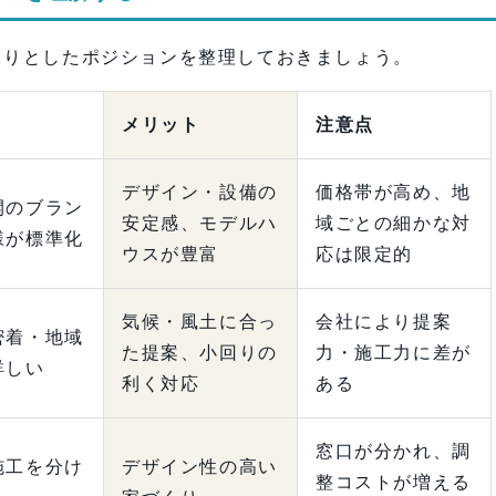
くりとしたポジションを整理しておきましょう。
メリット
注意点
デザイン・設備の
価格帯が高め、地
開のブラン
安定感、モデルハ
域ごとの細かな対
様が標準化
ウスが豊富
応は限定的
気候・風土に合っ
会社により提案
密着・地域
た提案、小回りの
力・施工力に差が
詳しい
利く対応
ある
窓口が分かれ、調
施工を分け
デザイン性の高い
整コストが増える