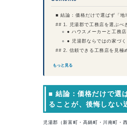
■ 結論：価格だけで選ばず「
## 1. 児湯郡で工務店を選ぶ
● ハウスメーカーと工務
● 児湯郡ならではの家づ
## 2. 信頼できる工務店を見
（1）地域気候・地盤への
もっと見る
（2）設計力と提案力
（3）施工体制と現場管理
（4）アフターサービスと
■ 結論：価格だけで選
（5）コミュニケーション
ることが、後悔しない
## 3. 児湯郡の工務店比較で
● 比較するときに見るべ
## 4. 比較の前に押さえたい
児湯郡（新富町・高鍋町・川南町・