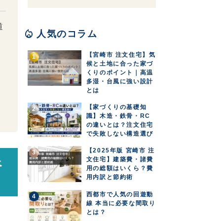
道
local_fire_department
人気のコラム
【宮崎市 注文住宅】気
候と土地に合った家づ
くりのポイント｜高温
多湿・台風に強い設計
とは
【家づくりの基礎知
識】木造・鉄骨・RC
の違いとは？注文住宅
で失敗しない構造選び
【2025年版 宮崎市 注
文住宅】建築費・諸費
べ
用の総額はいくら？費
用内訳と節約術
西都市で人気の回遊動
線 本当に必要な間取り
とは？