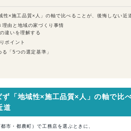
地域性×施工品質×人」の軸で比べることが、後悔しない近
べき理由と地域の家づくり事情
店の違いを理解する
くりポイント
極める「5つの選定基準」
理解度
保証
ばず「地域性×施工品質×人」の軸で比
と相性
近道
チェックしたい具体的ポイント
き「チェックリスト」
「自分たちの優先順位」
西都市・都農町）で工務店を選ぶときに、