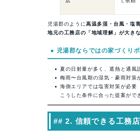
店
て依頼
児湯郡のように
高温多湿・台風・塩
地元の工務店の「地域理解」が大き
● 児湯郡ならではの家づくり
夏の日射量が多く、遮熱と通風
梅雨〜台風期の湿気・豪雨対策
海側エリアでは塩害対策が必要
こうした条件に合った提案がで
## 2. 信頼できる工