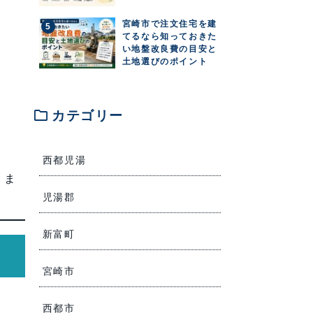
宮崎市で注文住宅を建
てるなら知っておきた
い地盤改良費の目安と
。
土地選びのポイント
folder
カテゴリー
西都児湯
りま
児湯郡
新富町
宮崎市
西都市