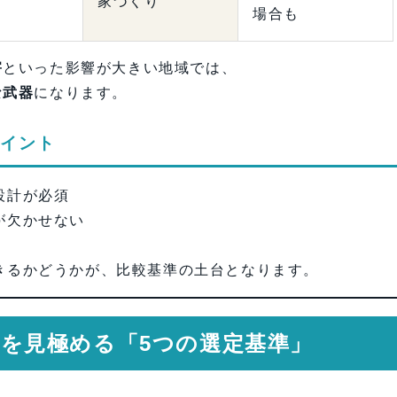
家づくり
場合も
害
といった影響が大きい地域では、
な武器
になります。
ポイント
設計が必須
が欠かせない
きるかどうかが、比較基準の土台となります。
務店を見極める「5つの選定基準」