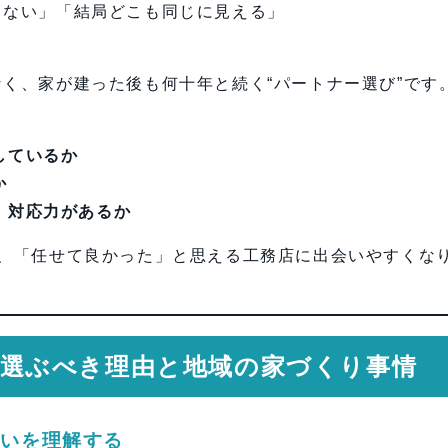
めの視点
らない」「結局どこも同じに見える」
確認しておきたいこと
く、家が建った後も何十年と続く“パートナー選び”です
しているか
士・岩下政人）
か
・対応力があるか
で、「任せて良かった」と思える工務店に出会いやすくな
務店を選ぶべき理由と地域の家づくり事情
違いを理解する