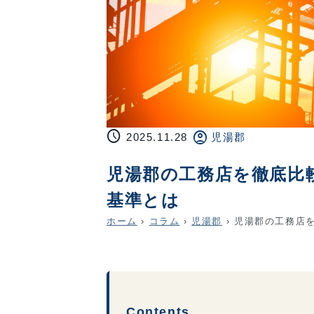
schedule
account_circle
2025.11.28
児湯郡
児湯郡の工務店を徹底比
基準とは
ホーム
›
コラム
›
児湯郡
›
児湯郡の工務店を
Contents