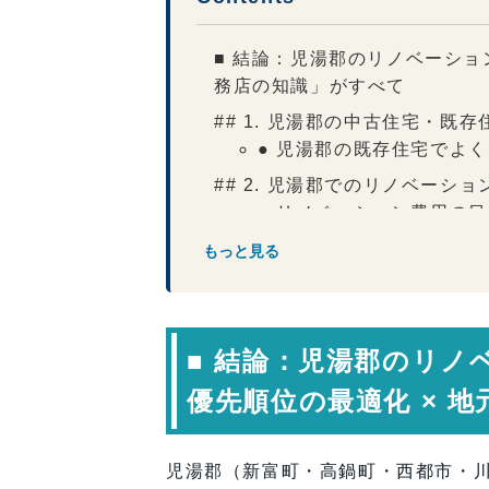
■ 結論：児湯郡のリノベーショ
務店の知識」がすべて
## 1. 児湯郡の中古住宅・既
● 児湯郡の既存住宅でよ
## 2. 児湯郡でのリノベーシ
● リノベーション費用の
## 3. 古い家を賢く改善する
もっと見る
● 優先順位の基本
## 4. 児湯郡の気候を味方に
（1）断熱性能の底上げ
■ 結論：児湯郡のリノ
（2）湿気・結露対策
優先順位の最適化 × 
（3）耐震補強
（4）台風・塩害対策
児湯郡（新富町・高鍋町・西都市・
## 5. コスト最適化のための