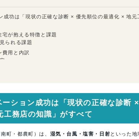
ン成功は「現状の正確な診断 × 優先順位の最適化 × 地元
存住宅が抱える特徴と課題
く見られる課題
ョン費用と内訳
目安
「優先順位」の立て方
するリノベーション設計
ベーション成功は「現状の正確な診断 
地元工務店の知識」がすべて
川南町・都農町）は、
湿気・台風・塩害・日射
といった地
リノベーション計画