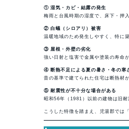
① 湿気・カビ・結露の発生
梅雨と台風時期の湿度で、床下・押
② 白蟻（シロアリ）被害
温暖地域のため発生しやすく、特に築
③ 屋根・外壁の劣化
強い日射と塩害で金属や塗装の寿命
④ 断熱不足による夏の暑さ・冬の寒
昔の基準で建てられた住宅は断熱材
⑤ 耐震性が不十分な場合がある
昭和56年（1981）以前の建物は旧
こうした特徴を踏まえ、児湯郡では