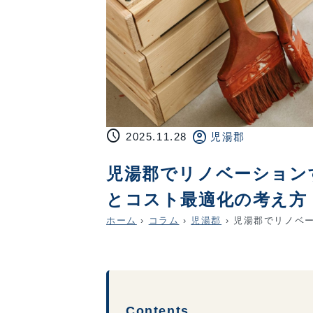
schedule
account_circle
2025.11.28
児湯郡
児湯郡でリノベーション
とコスト最適化の考え方
ホーム
›
コラム
›
児湯郡
›
児湯郡でリノベー
Contents