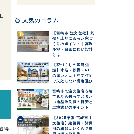
工
local_fire_department
人気のコラム
【宮崎市 注文住宅】気
候と土地に合った家づ
くりのポイント｜高温
多湿・台風に強い設計
とは
【家づくりの基礎知
識】木造・鉄骨・RC
の違いとは？注文住宅
で失敗しない構造選び
宮崎市で注文住宅を建
てるなら知っておきた
×
い地盤改良費の目安と
土地選びのポイント
【2025年版 宮崎市 注
文住宅】建築費・諸費
用の総額はいくら？費
域特
用内訳と節約術