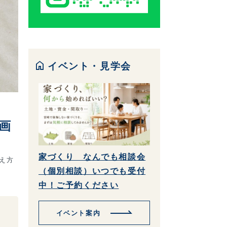
home
イベント・見学会
画
家づくり なんでも相談会
え方
（個別相談）いつでも受付
中！ご予約ください
イベント案内