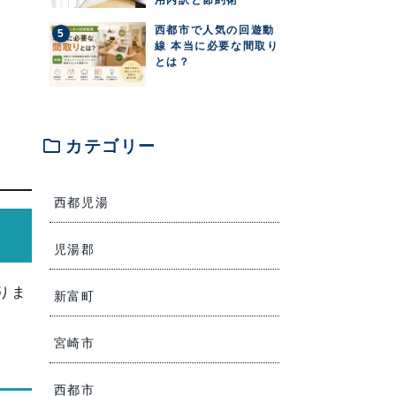
西都市で人気の回遊動
線 本当に必要な間取り
とは？
folder
カテゴリー
西都児湯
児湯郡
りま
新富町
宮崎市
西都市