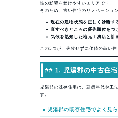
性の影響を受けやすいエリアです。
● コスト最適化のポイント
そのため、古い住宅のリノベーショ
◆ 専門家コメント（一級建築
現在の建物状態を正しく診断す
## 6. よくある質問（FAQ）
直すべきところの優先順位をつ
## 7. まとめ
気候を熟知した地元工務店と計
【会社情報】
この3つが、失敗せずに価値の高い住
## 1. 児湯郡の中古
児湯郡の既存住宅は、建築年代や工
す。
● 児湯郡の既存住宅でよく見