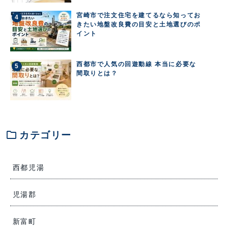
宮崎市で注文住宅を建てるなら知ってお
きたい地盤改良費の目安と土地選びのポ
イント
西都市で人気の回遊動線 本当に必要な
間取りとは？
folder
カテゴリー
西都児湯
児湯郡
新富町