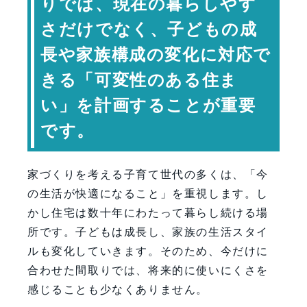
りでは、現在の暮らしやす
ケーションを育てる
さだけでなく、子どもの成
子育てしやすい収納計画が暮らしを変
える
長や家族構成の変化に対応で
共働き世帯は家事ラク動線が大切
きる「可変性のある住ま
将来のライフスタイル変化も見据えて
い」を計画することが重要
おく
です。
成長に合わせて変化する住まい
の考え方
子育て世代の家づくりで大切な視点
家づくりを考える子育て世代の多くは、「今
専門家コメント
の生活が快適になること」を重視します。し
かし住宅は数十年にわたって暮らし続ける場
まとめ：西都児湯で長く快適に暮らせ
所です。子どもは成長し、家族の生活スタイ
る子育て世代の家をつくるために
ルも変化していきます。そのため、今だけに
FAQ
合わせた間取りでは、将来的に使いにくさを
【会社情報・お問い合わせ】
感じることも少なくありません。