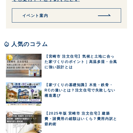
イベント案内
local_fire_department
人気のコラム
【宮崎市 注文住宅】気候と土地に合っ
た家づくりのポイント｜高温多湿・台風
に強い設計とは
【家づくりの基礎知識】木造・鉄骨・
RCの違いとは？注文住宅で失敗しない
構造選び
【2025年版 宮崎市 注文住宅】建築
費・諸費用の総額はいくら？費用内訳と
節約術