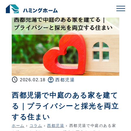
schedule
account_circle
2026.02.18
西都児湯
西都児湯で中庭のある家を建て
る｜プライバシーと採光を両立
する住まい
ホーム
›
コラム
›
西都児湯
›
西都児湯で中庭のある家