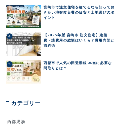
宮崎市で注文住宅を建てるなら知ってお
きたい地盤改良費の目安と土地選びのポ
イント
【2025年版 宮崎市 注文住宅】建築
費・諸費用の総額はいくら？費用内訳と
節約術
西都市で人気の回遊動線 本当に必要な
間取りとは？
folder
カテゴリー
西都児湯