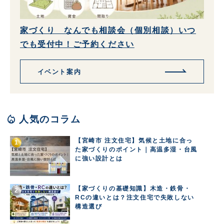
家づくり なんでも相談会（個別相談）いつ
でも受付中！ご予約ください
イベント案内
local_fire_department
人気のコラム
【宮崎市 注文住宅】気候と土地に合っ
た家づくりのポイント｜高温多湿・台風
に強い設計とは
【家づくりの基礎知識】木造・鉄骨・
RCの違いとは？注文住宅で失敗しない
構造選び