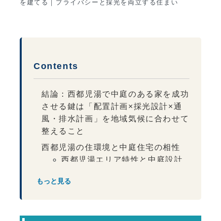
を建てる｜プライバシーと採光を両立する住まい
Contents
結論：西都児湯で中庭のある家を成功
させる鍵は「配置計画×採光設計×通
風・排水計画」を地域気候に合わせて
整えること
西都児湯の住環境と中庭住宅の相性
西都児湯エリア特性と中庭設計
配慮
もっと見る
中庭がもたらす空間価値
採光と通風を両立する配置設計
中庭住宅の性能設計ポイント