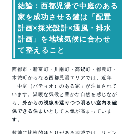
結論：西都児湯で中庭のある
排水とメンテナンスの考え方
家を成功させる鍵は「配置
暮らしを豊かにする中庭の使い方
計画×採光設計×通風・排水
設計から施工まで一貫体制の重要性
専門家コメント
計画」を地域気候に合わせ
まとめ：西都児湯で中庭のある暮らし
て整えること
を実現するために
FAQ（よくある質問）
西都市・新富町・川南町・高鍋町・都農町・
【会社情報・お問い合わせ】
木城町からなる西都児湯エリアでは、近年
「中庭（パティオ）のある家」が注目されて
います。温暖な気候と豊かな自然を感じなが
ら、
外からの視線を遮りつつ明るい室内を確
保できる住まい
として人気が高まっていま
す。
敷地に比較的ゆとりがある地域では、リビン