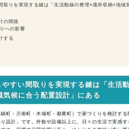
間取りを実現する鍵は「生活動線の整理×適所収納×地域
計の関係
りへの影響
計する
遊型プラン
まる
配置
置
しやすい間取りを実現する鍵は「生活
イル
域気候に合う配置設計」にある
い間取りをつくる
高鍋町・川南町・木城町・都農町）で家づくりを検討する
取り設計」です。外観や設備以上に、日々の生活で実感す