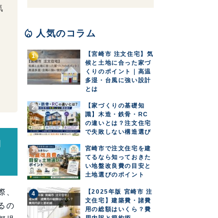
気
local_fire_department
人気のコラム
【宮崎市 注文住宅】気
候と土地に合った家づ
くりのポイント｜高温
多湿・台風に強い設計
とは
【家づくりの基礎知
識】木造・鉄骨・RC
の違いとは？注文住宅
で失敗しない構造選び
動
宮崎市で注文住宅を建
てるなら知っておきた
い地盤改良費の目安と
土地選びのポイント
際、
【2025年版 宮崎市 注
文住宅】建築費・諸費
るの
用の総額はいくら？費
用内訳と節約術