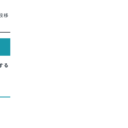
段移
する