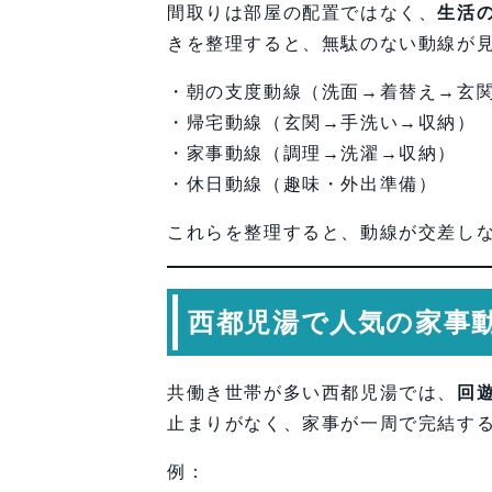
間取りは部屋の配置ではなく、
生活
きを整理すると、無駄のない動線が
・朝の支度動線（洗面→着替え→玄
・帰宅動線（玄関→手洗い→収納）
・家事動線（調理→洗濯→収納）
・休日動線（趣味・外出準備）
これらを整理すると、動線が交差し
西都児湯で人気の家事
共働き世帯が多い西都児湯では、
回
止まりがなく、家事が一周で完結す
例：