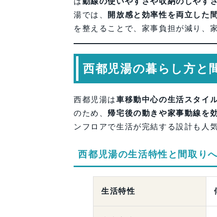
は
動線の使いやすさや収納のしやす
【会社情報・お問い合わせ】
湯では、
開放感と効率性を両立した
を整えることで、家事負担が減り、
西都児湯の暮らし方と
西都児湯は
車移動中心の生活スタイ
のため、
帰宅後の動きや家事動線を
ンフロアで生活が完結する設計も人
西都児湯の生活特性と間取り
生活特性