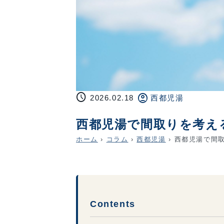
schedule
account_circle
2026.02.18
西都児湯
西都児湯で間取りを考え
ホーム
›
コラム
›
西都児湯
›
西都児湯で間取
Contents