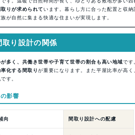
さ
です。温暖で日照時間が長く、ゆとりある敷地が多い西
間取りが求められて
います。暮らし方に合った配置と収納
家族が自然に集まる快適な住まいが実現します。
間取り設計の関係
ルが多く、共働き世帯や子育て世帯の割合も高い地域
です
効率化する間取り
が重要になります。また平屋比率が高く
気です。
への影響
傾向
間取り設計への配慮