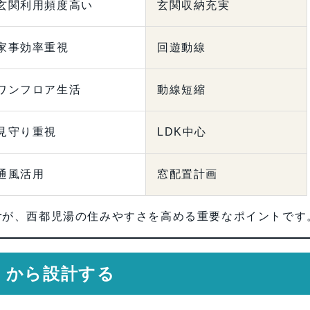
玄関利用頻度高い
玄関収納充実
家事効率重視
回遊動線
ワンフロア生活
動線短縮
見守り重視
LDK中心
通風活用
窓配置計画
計
が、西都児湯の住みやすさを高める重要なポイントです
」から設計する