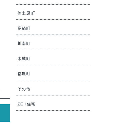
佐土原町
高鍋町
川南町
木城町
都農町
その他
。
ZEH住宅