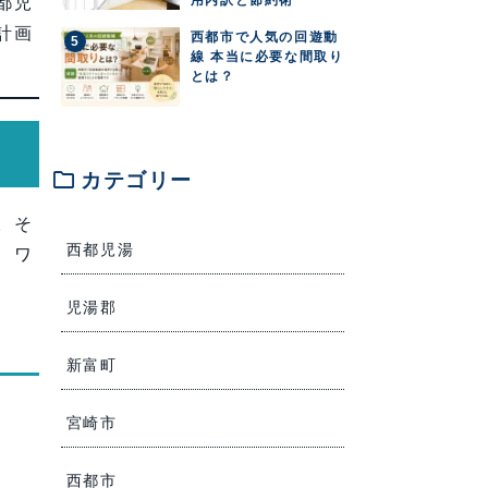
都児
計画
西都市で人気の回遊動
線 本当に必要な間取り
とは？
folder
カテゴリー
。そ
西都児湯
、ワ
児湯郡
新富町
宮崎市
西都市