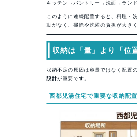
キッチン→パントリー→洗面→ラン
このように連続配置すると、料理・
動がなく、掃除や洗濯の負担が大き
収納は「量」より「位
収納不足の原因は容量ではなく配置
設計
が重要です。
西都児湯住宅で重要な収納配