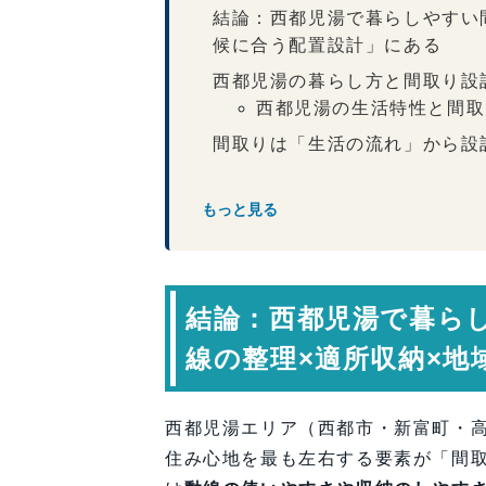
結論：西都児湯で暮らしやすい
候に合う配置設計」にある
西都児湯の暮らし方と間取り設
西都児湯の生活特性と間取
間取りは「生活の流れ」から設
西都児湯で人気の家事動線｜回
もっと見る
収納は「量」より「位置」で決
西都児湯住宅で重要な収納
光・風・視線を整える間取り配
結論：西都児湯で暮ら
西都児湯で選ばれる間取りスタ
失敗しない間取り設計の考え方
線の整理×適所収納×地
専門家コメント
まとめ：西都児湯で暮らしやす
西都児湯エリア（西都市・新富町・
FAQ（よくある質問）
住み心地を最も左右する要素が「間