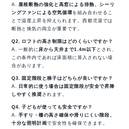
A.
屋根断熱の強化と高窓による排熱、シーリ
ングファンによる空気循環
を組み合わせるこ
とで温度上昇を抑えられます。西都児湯では
断熱と換気の両立が重要です。
Q2. ロフトの高さ制限はどのくらいですか？
A. 一般的に
床から天井まで1.4m以下
とされ、
この条件内であれば床面積に算入されない場
合があります。
Q3. 固定階段と梯子はどちらが良いですか？
A.
日常的に使う場合は固定階段が安全で昇降
しやすく推奨
されます。
Q4. 子どもが使っても安全ですか？
A.
手すり・柵の高さ確保や滑りにくい階段、
十分な照明計画
で安全性を確保できます。