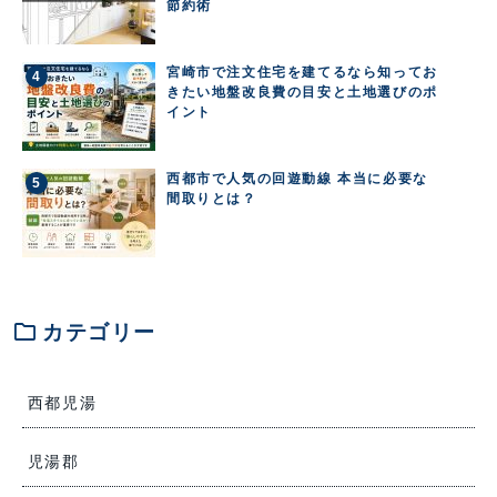
節約術
宮崎市で注文住宅を建てるなら知ってお
きたい地盤改良費の目安と土地選びのポ
イント
西都市で人気の回遊動線 本当に必要な
間取りとは？
folder
カテゴリー
西都児湯
児湯郡