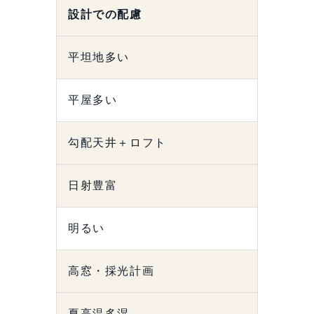
設計での配慮
平坦地多い
平屋多い
勾配天井＋ロフト
日射豊富
明るい
高窓・採光計画
夏高温多湿