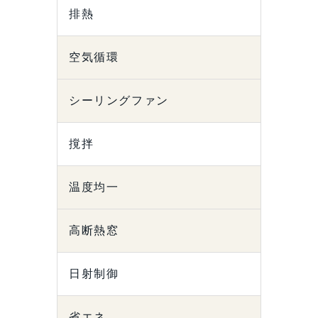
排熱
空気循環
シーリングファン
撹拌
温度均一
高断熱窓
日射制御
省エネ