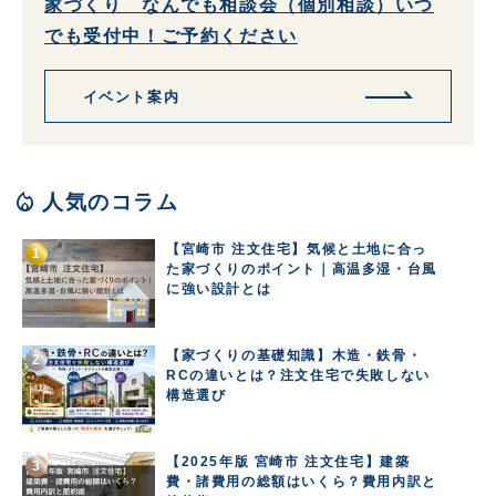
家づくり なんでも相談会（個別相談）いつ
でも受付中！ご予約ください
イベント案内
local_fire_department
人気のコラム
【宮崎市 注文住宅】気候と土地に合っ
た家づくりのポイント｜高温多湿・台風
に強い設計とは
【家づくりの基礎知識】木造・鉄骨・
RCの違いとは？注文住宅で失敗しない
構造選び
【2025年版 宮崎市 注文住宅】建築
費・諸費用の総額はいくら？費用内訳と