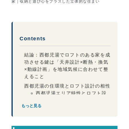
家｜収納と遊び心をプラスした立体的な住まい
Contents
結論：西都児湯でロフトのある家を成
功させる鍵は「天井設計×断熱・換気
×動線計画」を地域気候に合わせて整
えること
西都児湯の住環境とロフト設計の相性
西都児湯エリア特性とロフト設
計配慮
もっと見る
ロフトがもたらす空間価値
快適に使うための断熱・換気設計
ロフト住宅の性能設計ポイント