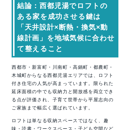
結論：西都児湯でロフトの
動線と安全性の考え方
ある家を成功させる鍵は
ロフトの多様な使い方
「天井設計×断熱・換気×動
設計から施工まで一貫体制の重要性
専門家コメント
線計画」を地域気候に合わせ
まとめ：西都児湯で立体的な暮らしを
て整えること
実現するロフト住宅
FAQ（よくある質問）
西都市・新富町・川南町・高鍋町・都農町・
【会社情報・お問い合わせ】
木城町からなる西都児湯エリアでは、ロフト
付き住宅の人気が高まっています。限られた
延床面積の中でも収納力と開放感を両立でき
る点が評価され、子育て世帯から平屋志向の
ご家族まで幅広く選ばれています。
ロフトは単なる収納スペースではなく、趣
味・読書・ワークスペース・子ども空間など