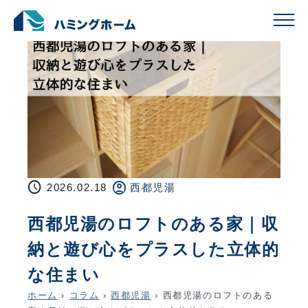
schedule
account_circle
2026.02.18
西都児湯
西都児湯のロフトのある家｜収
納と遊び心をプラスした立体的
な住まい
ホーム
›
コラム
›
西都児湯
›
西都児湯のロフトのある