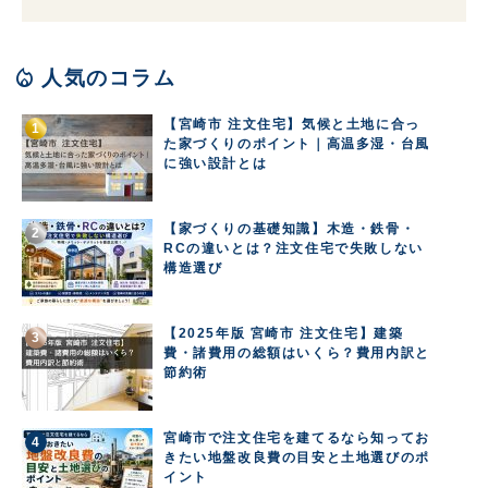
local_fire_department
人気のコラム
【宮崎市 注文住宅】気候と土地に合っ
た家づくりのポイント｜高温多湿・台風
に強い設計とは
【家づくりの基礎知識】木造・鉄骨・
RCの違いとは？注文住宅で失敗しない
構造選び
【2025年版 宮崎市 注文住宅】建築
費・諸費用の総額はいくら？費用内訳と
節約術
宮崎市で注文住宅を建てるなら知ってお
きたい地盤改良費の目安と土地選びのポ
イント