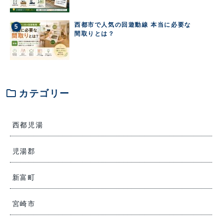
西都市で人気の回遊動線 本当に必要な
間取りとは？
folder
カテゴリー
西都児湯
児湯郡
新富町
宮崎市