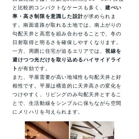
と比較的コンパクトなケースも多く、
建ぺい
率・高さ制限を意識した設計
が求められま
す。南面道路が取れる土地では、南上がりの
勾配天井と高窓を組み合わせることで、冬の
日射取得と明るさを確保しやすくなります。
一方、周囲に住宅が迫るエリアでは、
視線を
避けつつ光だけを取り込めるハイサイドライ
ト
が有効です。
また、平屋需要が高い地域性も勾配天井と好
相性です。平屋は構造的に天井高さの変化を
つけやすく、リビングのみ勾配天井とするこ
とで、生活動線をシンプルに保ちながら空間
にメリハリを与えられます。