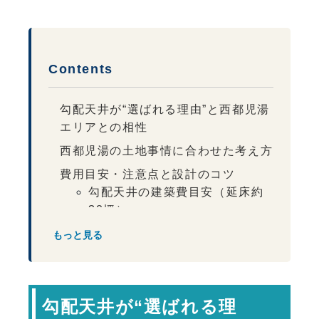
Contents
勾配天井が“選ばれる理由”と西都児湯
エリアとの相性
西都児湯の土地事情に合わせた考え方
費用目安・注意点と設計のコツ
勾配天井の建築費目安（延床約
30坪）
見落としやすい諸費用と注意点
もっと見る
西都児湯の気候に合わせた設計ポイン
ト
専門家コメント
勾配天井が“選ばれる理