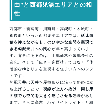
よくある質問（FAQ）
由”と西都児湯エリアとの相
まとめ
性
【会社情報】
西都市・新富町・川南町・高鍋町・木城町・
都農町といった西都児湯エリアでは、
延床面
積を抑えながらも、のびやかな空間を実現で
きる勾配天井
への関心が年々高まっていま
す。背景にあるのは、土地価格や敷地条件の
変化、そして「広さ＝床面積」ではなく「体
感的なゆとり」を重視する住まい方へのシフ
トです。
勾配天井は天井を屋根形状に沿って斜めに立
ち上げることで、
視線が上方へ抜け、同じ床
面積でも空間を大きく感じさせる効果
があり
ます。さらに高窓（ハイサイドライト）と組