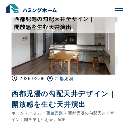
schedule
account_circle
2026.02.06
西都児湯
西都児湯の勾配天井デザイン｜
開放感を生む天井演出
ホーム
›
コラム
›
西都児湯
›
西都児湯の勾配天井デザ
イン｜開放感を生む天井演出