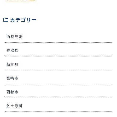
folder
カテゴリー
西都児湯
児湯郡
新富町
宮崎市
西都市
佐土原町