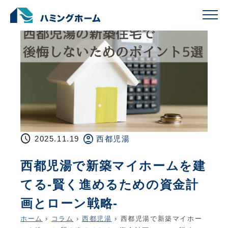
schedule
account_circle
2025.11.19
西都児湯
西都児湯で新築マイホームを建
てる-賢く進めるための資金計
画とローン戦略-
ホーム
›
コラム
›
西都児湯
›
西都児湯で新築マイホー