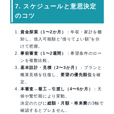
7. スケジュールと意思決定
のコツ
資金探索（1〜2か月）
：年収・家計を棚
卸し、借入可能額と“借りてよい額”を分
けて把握。
事前審査（1〜2週間）
：希望条件のロー
ンを複数比較。
基本設計・見積（2〜3か月）
：プランと
概算見積を往復し、
要望の優先順位
を確
定。
本審査→着工→引渡し（4〜6か月）
：天
候や繁忙期により変動。
決定のたびに
総額・月額・将来費
の3軸で
確認するとブレません。