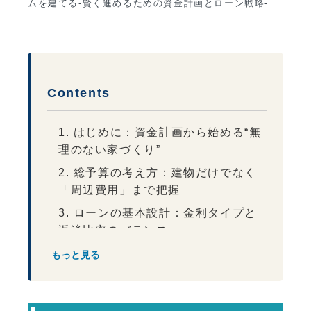
ムを建てる-賢く進めるための資金計画とローン戦略-
Contents
1. はじめに：資金計画から始める“無
理のない家づくり”
2. 総予算の考え方：建物だけでなく
「周辺費用」まで把握
3. ローンの基本設計：金利タイプと
返済比率のバランス
4. 頭金と自己資金：現金は“家＋暮ら
もっと見る
し”で配分
5. 補助制度・税制・保険の活用（年
度で条件変動）