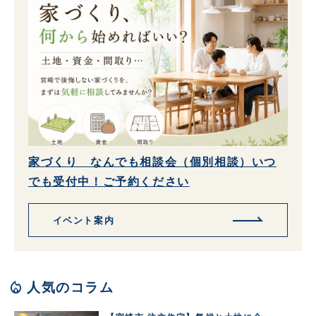
家づくり なんでも相談会（個別相談）いつ
でも受付中！ご予約ください
イベント案内
local_fire_department
人気のコラム