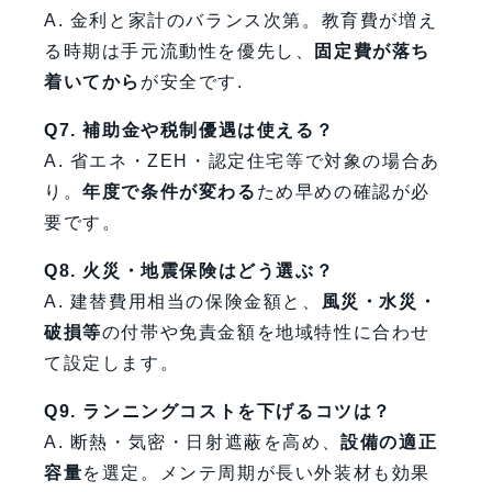
A. 金利と家計のバランス次第。教育費が増え
る時期は手元流動性を優先し、
固定費が落ち
着いてから
が安全です.
Q7. 補助金や税制優遇は使える？
A. 省エネ・ZEH・認定住宅等で対象の場合あ
り。
年度で条件が変わる
ため早めの確認が必
要です。
Q8. 火災・地震保険はどう選ぶ？
A. 建替費用相当の保険金額と、
風災・水災・
破損等
の付帯や免責金額を地域特性に合わせ
て設定します。
Q9. ランニングコストを下げるコツは？
A. 断熱・気密・日射遮蔽を高め、
設備の適正
容量
を選定。メンテ周期が長い外装材も効果