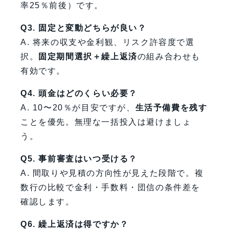
率25％前後）です。
Q3. 固定と変動どちらが良い？
A. 将来の収支や金利観、リスク許容度で選
択。
固定期間選択＋繰上返済
の組み合わせも
有効です。
Q4. 頭金はどのくらい必要？
A. 10〜20％が目安ですが、
生活予備費を残す
ことを優先。無理な一括投入は避けましょ
う。
Q5. 事前審査はいつ受ける？
A. 間取りや見積の方向性が見えた段階で。複
数行の比較で金利・手数料・団信の条件差を
確認します。
Q6. 繰上返済は得ですか？