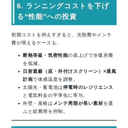
6. ランニングコストを下げ
る“性能”への投資
初期コストを抑えすぎると、光熱費やメンテ
費が増えるケースも。
断熱等級・気密性能
の底上げで冷暖房費
を低減。
日射遮蔽（庇・外付けスクリーン）×通風
計画
で体感温度を調整。
太陽光・蓄電池は
停電時のレジリエンス
と電気料金の平準化に寄与。
外壁・屋根は
メンテ周期が長い素材
を選
ぶと総費用を抑制。