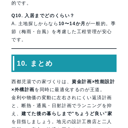
的です。
Q10. 入居までどのくらい？
A. 土地探しからなら
10〜14か月
が一般的。季
節（梅雨・台風）を考慮した工程管理が安心
です。
10. まとめ
西都児湯での家づくりは、
資金計画×性能設計
×外構計画
を同時に最適化するのが王道。
金利や物価の変動に左右されにくい返済計画
と、断熱・通風・日射計画でランニングを抑
え、
建てた後の暮らしまで“ちょうど良い”家
を目指しましょう。地元の設計工務店と二人