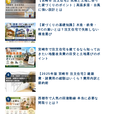
【宮崎市 注文住宅】気候と土地に合っ
た家づくりのポイント｜高温多湿・台風
に強い設計とは
【家づくりの基礎知識】木造・鉄骨・
RCの違いとは？注文住宅で失敗しない
構造選び
宮崎市で注文住宅を建てるなら知ってお
きたい地盤改良費の目安と土地選びのポ
イント
【2025年版 宮崎市 注文住宅】建築
費・諸費用の総額はいくら？費用内訳と
節約術
西都市で人気の回遊動線 本当に必要な
間取りとは？