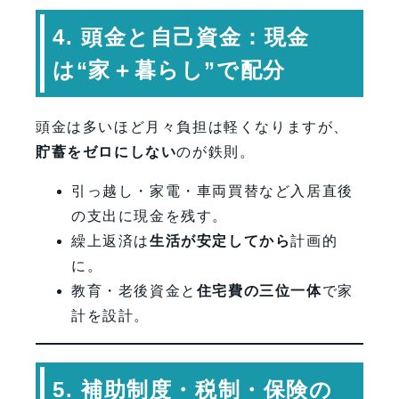
4. 頭金と自己資金：現金
は“家＋暮らし”で配分
頭金は多いほど月々負担は軽くなりますが、
貯蓄をゼロにしない
のが鉄則。
引っ越し・家電・車両買替など入居直後
の支出に現金を残す。
繰上返済は
生活が安定してから
計画的
に。
教育・老後資金と
住宅費の三位一体
で家
計を設計。
5. 補助制度・税制・保険の