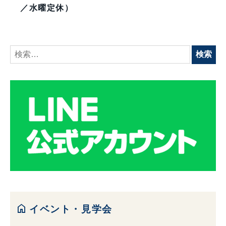
／水曜定休）
検
索:
home
イベント・見学会