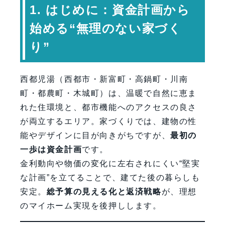
1. はじめに：資金計画から
6. ランニングコストを下げる“性能”へ
始める“無理のない家づく
の投資
り”
7. スケジュールと意思決定のコツ
8. 専門家コメント
9. よくある質問（FAQ）
西都児湯（西都市・新富町・高鍋町・川南
10. まとめ
町・都農町・木城町）は、温暖で自然に恵ま
お問い合わせはこちら
れた住環境と、都市機能へのアクセスの良さ
が両立するエリア。家づくりでは、建物の性
能やデザインに目が向きがちですが、
最初の
一歩は資金計画
です。
金利動向や物価の変化に左右されにくい“堅実
な計画”を立てることで、建てた後の暮らしも
安定。
総予算の見える化と返済戦略
が、理想
のマイホーム実現を後押しします。