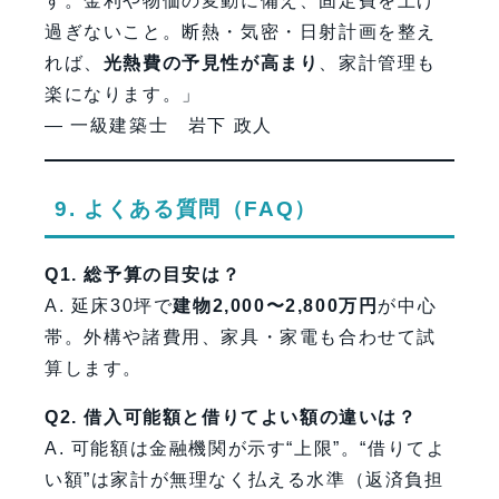
す。金利や物価の変動に備え、固定費を上げ
過ぎないこと。断熱・気密・日射計画を整え
れば、
光熱費の予見性が高まり
、家計管理も
楽になります。」
— 一級建築士 岩下 政人
9. よくある質問（FAQ）
Q1. 総予算の目安は？
A. 延床30坪で
建物2,000〜2,800万円
が中心
帯。外構や諸費用、家具・家電も合わせて試
算します。
Q2. 借入可能額と借りてよい額の違いは？
A. 可能額は金融機関が示す“上限”。“借りてよ
い額”は家計が無理なく払える水準（返済負担