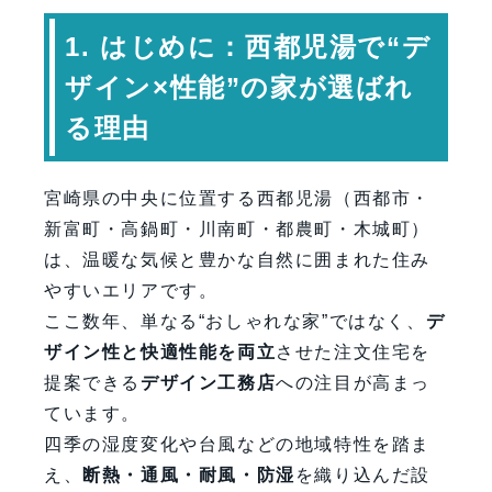
4. デザインで暮らしが整う“5つの設
計術”
1. はじめに：西都児湯で“デ
5. 西都児湯の気候に合う“デザイン×
ザイン×性能”の家が選ばれ
性能”の具体策
る理由
6. 専門家コメント
7. よくある質問（FAQ）
宮崎県の中央に位置する西都児湯（西都市・
8. まとめ
新富町・高鍋町・川南町・都農町・木城町）
お問い合わせはこちら
は、温暖な気候と豊かな自然に囲まれた住み
やすいエリアです。
ここ数年、単なる“おしゃれな家”ではなく、
デ
ザイン性と快適性能を両立
させた注文住宅を
提案できる
デザイン工務店
への注目が高まっ
ています。
四季の湿度変化や台風などの地域特性を踏ま
え、
断熱・通風・耐風・防湿
を織り込んだ設