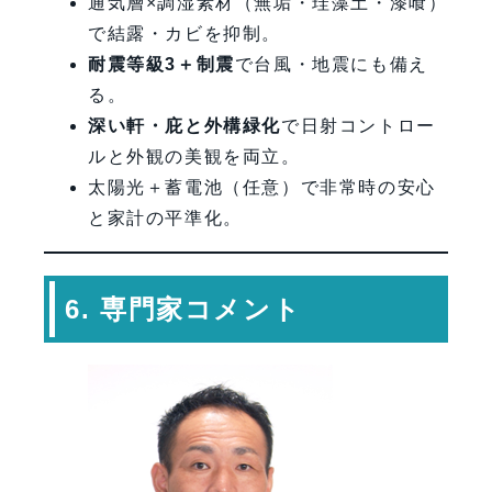
通気層×調湿素材（無垢・珪藻土・漆喰）
で結露・カビを抑制。
耐震等級3＋制震
で台風・地震にも備え
る。
深い軒・庇と外構緑化
で日射コントロー
ルと外観の美観を両立。
太陽光＋蓄電池（任意）で非常時の安心
と家計の平準化。
6. 専門家コメント