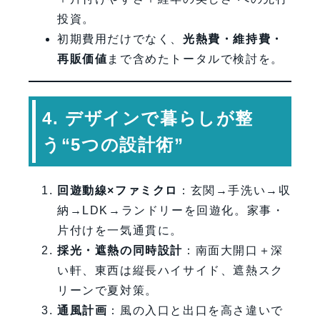
投資。
初期費用だけでなく、
光熱費・維持費・
再販価値
まで含めたトータルで検討を。
4. デザインで暮らしが整
う“5つの設計術”
回遊動線×ファミクロ
：玄関→手洗い→収
納→LDK→ランドリーを回遊化。家事・
片付けを一気通貫に。
採光・遮熱の同時設計
：南面大開口＋深
い軒、東西は縦長ハイサイド、遮熱スク
リーンで夏対策。
通風計画
：風の入口と出口を高さ違いで