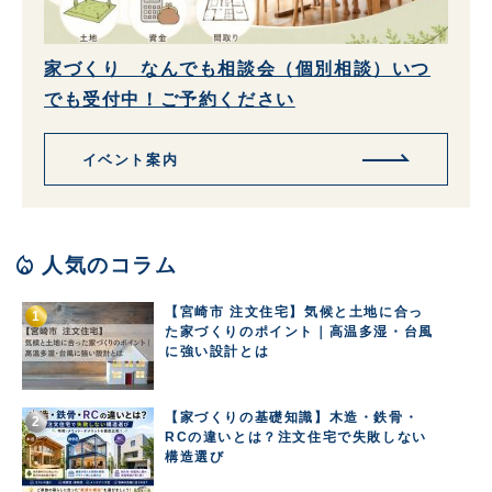
家づくり なんでも相談会（個別相談）いつ
でも受付中！ご予約ください
イベント案内
local_fire_department
人気のコラム
【宮崎市 注文住宅】気候と土地に合っ
た家づくりのポイント｜高温多湿・台風
に強い設計とは
【家づくりの基礎知識】木造・鉄骨・
RCの違いとは？注文住宅で失敗しない
構造選び