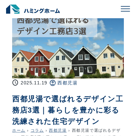
schedule
account_circle
2025.11.19
西都児湯
西都児湯で選ばれるデザイン工
務店3選｜暮らしを豊かに彩る
洗練された住宅デザイン
ホーム
›
コラム
›
西都児湯
›
西都児湯で選ばれるデザ