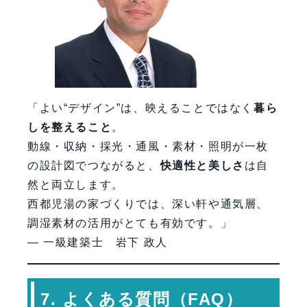
「よい“デザイン”は、映えることではなく
暮ら
しを整えること
。
動線・収納・採光・通風・素材・照明が一枚
の設計図でつながると、
快適性と美しさ
は自
然と両立します。
西都児湯の家づくりでは、深い軒や通気層、
調湿素材の活用がとても有効です。」
— 一級建築士 岩下 政人
7. よくある質問（FAQ）