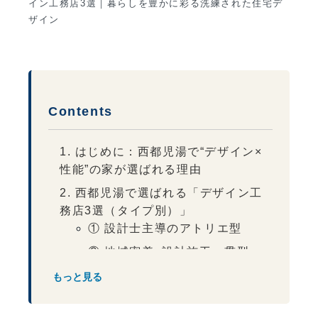
イン工務店3選｜暮らしを豊かに彩る洗練された住宅デ
ザイン
Contents
1. はじめに：西都児湯で“デザイン×
性能”の家が選ばれる理由
2. 西都児湯で選ばれる「デザイン工
務店3選（タイプ別）」
① 設計士主導のアトリエ型
② 地域密着×設計施工一貫型
③ インテリア・造作特化型
もっと見る
3. 目安コストと“デザイン費”の考え方