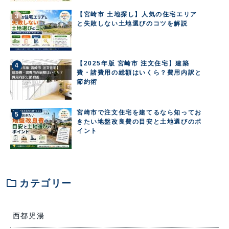
【宮崎市 土地探し】人気の住宅エリア
と失敗しない土地選びのコツを解説
【2025年版 宮崎市 注文住宅】建築
費・諸費用の総額はいくら？費用内訳と
節約術
宮崎市で注文住宅を建てるなら知ってお
きたい地盤改良費の目安と土地選びのポ
イント
folder
カテゴリー
西都児湯