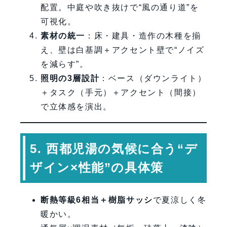
配置。中庭や吹き抜けで“風の通り道”を
可視化。
素材の統一
：床・建具・造作の木種を揃
え、壁は白基調＋アクセント壁で“ノイズ
を減らす”。
照明の3層設計
：ベース（ダウンライト）
＋タスク（手元）＋アクセント（間接）
で立体感を演出。
5. 西都児湯の気候に合う“デ
ザイン×性能”の具体策
断熱等級6相当＋樹脂サッシ
で夏涼しく冬
暖かい。