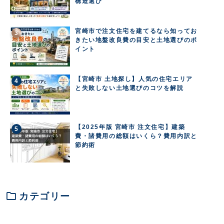
構造選び
宮崎市で注文住宅を建てるなら知ってお
きたい地盤改良費の目安と土地選びのポ
イント
【宮崎市 土地探し】人気の住宅エリア
と失敗しない土地選びのコツを解説
【2025年版 宮崎市 注文住宅】建築
費・諸費用の総額はいくら？費用内訳と
節約術
folder
カテゴリー