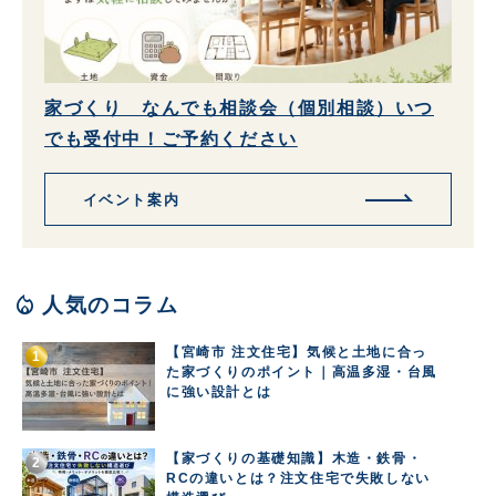
家づくり なんでも相談会（個別相談）いつ
でも受付中！ご予約ください
イベント案内
local_fire_department
人気のコラム
【宮崎市 注文住宅】気候と土地に合っ
た家づくりのポイント｜高温多湿・台風
に強い設計とは
【家づくりの基礎知識】木造・鉄骨・
RCの違いとは？注文住宅で失敗しない