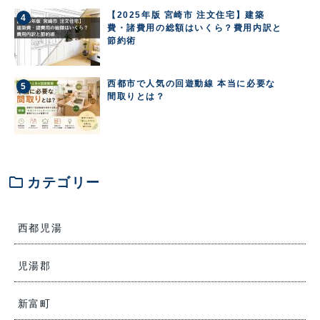
【2025年版 宮崎市 注文住宅】建築
費・諸費用の総額はいくら？費用内訳と
節約術
西都市で人気の回遊動線 本当に必要な
間取りとは？
folder
カテゴリー
西都児湯
児湯郡
新富町