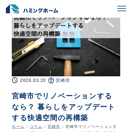
schedule
account_circle
2026.03.20
宮崎市
宮崎市でリノベーションする
なら？ 暮らしをアップデート
する快適空間の再構築
ホーム
›
コラム
›
宮崎市
›
宮崎市でリノベーションす