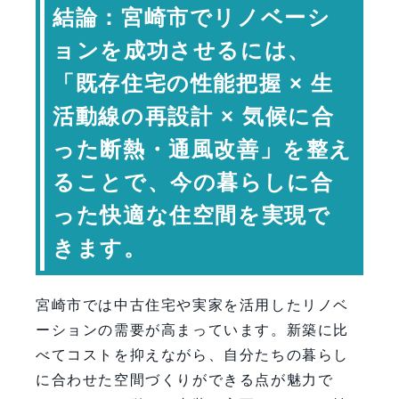
リノベーションとは何か
結論：宮崎市でリノベーシ
暮らしに合わせた間取りの再設計
ョンを成功させるには、
断熱・気密性能の向上
「既存住宅の性能把握 × 生
通風と採光の最適化
活動線の再設計 × 気候に合
水回りの配置と家事動線
った断熱・通風改善」を整え
リノベーション設計の主な要素
コストと資産価値の考え方
ることで、今の暮らしに合
専門家コメント
った快適な住空間を実現で
まとめ：宮崎市で暮らしを再構築する
きます。
FAQ（よくある質問）
【会社情報・お問い合わせ】
宮崎市では中古住宅や実家を活用したリノベ
ーションの需要が高まっています。新築に比
べてコストを抑えながら、自分たちの暮らし
に合わせた空間づくりができる点が魅力で