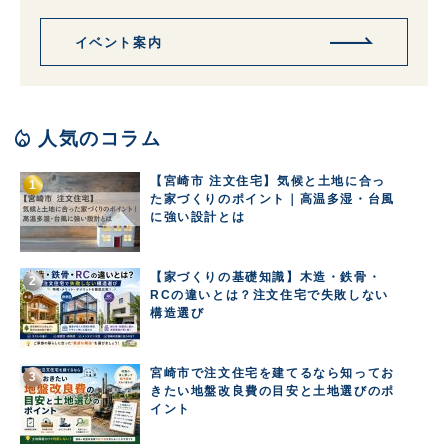
イベント案内
local_fire_department
人気のコラム
【宮崎市 注文住宅】気候と土地に合っ
た家づくりのポイント｜高温多湿・台風
に強い設計とは
【家づくりの基礎知識】木造・鉄骨・
RCの違いとは？注文住宅で失敗しない
構造選び
宮崎市で注文住宅を建てるなら知ってお
きたい地盤改良費の目安と土地選びのポ
イント