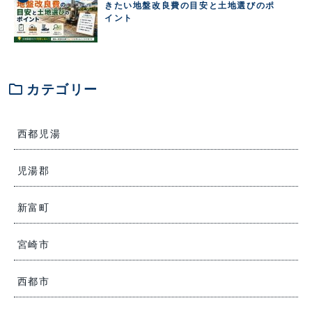
きたい地盤改良費の目安と土地選びのポ
イント
folder
カテゴリー
西都児湯
児湯郡
新富町
宮崎市
西都市