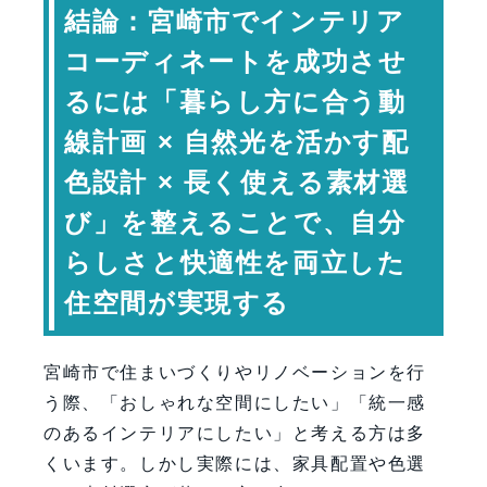
暮らし方からインテリアを考える
結論：宮崎市でインテリア
自然光を活かす色と素材の選び方
コーディネートを成功させ
家具配置で決まる空間の使いやすさ
るには「暮らし方に合う動
統一感を生むコーディネートルール
線計画 × 自然光を活かす配
インテリア構成要素と役割
色設計 × 長く使える素材選
長く使える素材と家具選び
専門家コメント
び」を整えることで、自分
まとめ：宮崎市で“自分らしい空間”を
らしさと快適性を両立した
つくる
住空間が実現する
FAQ（よくある質問）
【会社情報・お問い合わせ】
宮崎市で住まいづくりやリノベーションを行
う際、「おしゃれな空間にしたい」「統一感
のあるインテリアにしたい」と考える方は多
くいます。しかし実際には、家具配置や色選