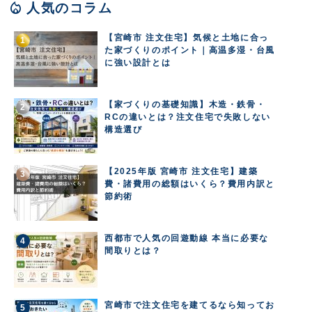
local_fire_department
人気のコラム
【宮崎市 注文住宅】気候と土地に合っ
た家づくりのポイント｜高温多湿・台風
に強い設計とは
【家づくりの基礎知識】木造・鉄骨・
RCの違いとは？注文住宅で失敗しない
構造選び
【2025年版 宮崎市 注文住宅】建築
費・諸費用の総額はいくら？費用内訳と
節約術
西都市で人気の回遊動線 本当に必要な
間取りとは？
宮崎市で注文住宅を建てるなら知ってお