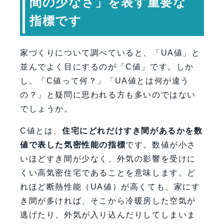
間の少なさ」を表す重要な
FAQ
指標です
【会社情報・お問い合わせ】
家づくりについて調べていると、「UA値」と
並んでよく目にするのが「C値」です。しか
し、「C値って何？」「UA値とは何が違う
の？」と疑問に思われる方も多いのではない
でしょうか。
C値とは、
住宅にどれだけすき間があるかを数
値で表した気密性能の指標
です。数値が小さ
いほどすき間が少なく、外気の影響を受けに
くい高気密住宅であることを意味します。ど
れほど断熱性能（UA値）が高くても、家にす
き間が多ければ、そこから冷暖房した空気が
逃げたり、外気が入り込んだりしてしまいま