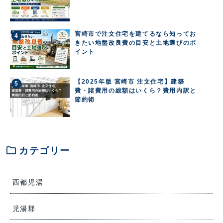
宮崎市で注文住宅を建てるなら知ってお
きたい地盤改良費の目安と土地選びのポ
イント
【2025年版 宮崎市 注文住宅】建築
費・諸費用の総額はいくら？費用内訳と
節約術
folder
カテゴリー
西都児湯
児湯郡