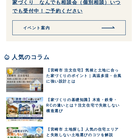
家づくり なんでも相談会（個別相談）いつ
でも受付中！ご予約ください
イベント案内
local_fire_department
人気のコラム
【宮崎市 注文住宅】気候と土地に合っ
た家づくりのポイント｜高温多湿・台風
に強い設計とは
【家づくりの基礎知識】木造・鉄骨・
RCの違いとは？注文住宅で失敗しない
構造選び
【宮崎市 土地探し】人気の住宅エリア
と失敗しない土地選びのコツを解説