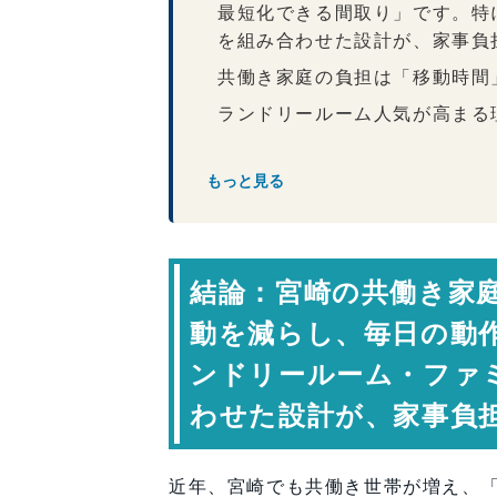
最短化できる間取り」です。特
を組み合わせた設計が、家事負
共働き家庭の負担は「移動時間
ランドリールーム人気が高まる
ファミリークローゼットが時短
共働き家庭に人気の時短設
もっと見る
回遊動線が家事効率を高める
パントリーが「探す時間」を減
結論：宮崎の共働き家
玄関収納の充実が片付けをラク
子育て世帯は見守りやすさも重
動を減らし、毎日の動
時短間取りは「広さ」より「配
ンドリールーム・ファ
共働き家庭が重視する間取
わせた設計が、家事負
専門家コメント
まとめ：家事を減らすのではな
近年、宮崎でも共働き世帯が増え、