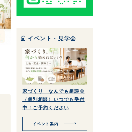
home
イベント・見学会
家づくり なんでも相談会
（個別相談）いつでも受付
中！ご予約ください
イベント案内
を