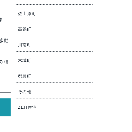
佐土原町
ま
高鍋町
移動
川南町
木城町
の積
都農町
その他
ZEH住宅