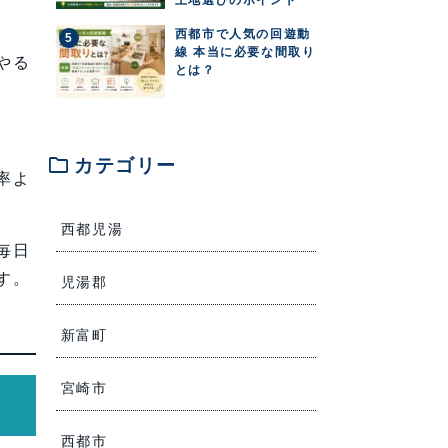
西都市で人気の回遊動
線 本当に必要な間取り
やる
とは？
folder
カテゴリー
率よ
西都児湯
毎日
す。
児湯郡
新富町
宮崎市
西都市