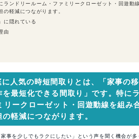
にランドリールーム・ファミリークローゼット・回遊動
担の軽減につながります。
」に隠れている
理由
につながる
備
らす
庭に人気の時短間取りとは、「家事の移
にする
要
作を最短化できる間取り」です。特に
置」が重要
ミリークローゼット・回遊動線を組み
りポイント
担の軽減につながります。
く「移動を減らす」
「家事を少しでもラクにしたい」という声を聞く機会が多