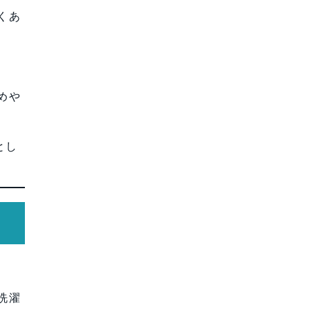
くあ
めや
とし
洗濯