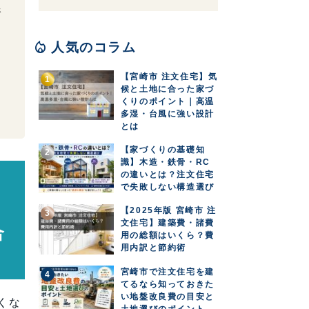
線
local_fire_department
人気のコラム
【宮崎市 注文住宅】気
候と土地に合った家づ
くりのポイント｜高温
多湿・台風に強い設計
とは
【家づくりの基礎知
識】木造・鉄骨・RC
の違いとは？注文住宅
で失敗しない構造選び
ラ
【2025年版 宮崎市 注
文住宅】建築費・諸費
合
用の総額はいくら？費
用内訳と節約術
宮崎市で注文住宅を建
てるなら知っておきた
い地盤改良費の目安と
くな
土地選びのポイント