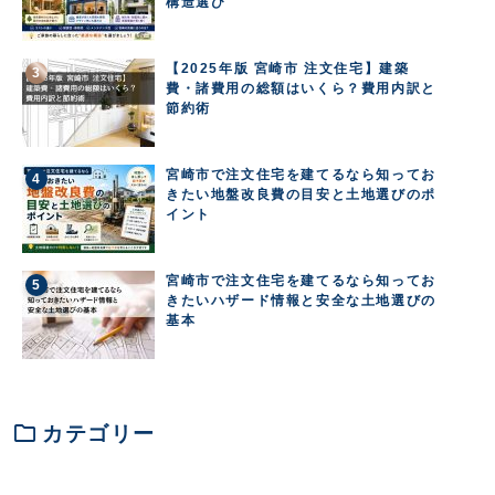
構造選び
【2025年版 宮崎市 注文住宅】建築
費・諸費用の総額はいくら？費用内訳と
節約術
宮崎市で注文住宅を建てるなら知ってお
きたい地盤改良費の目安と土地選びのポ
イント
宮崎市で注文住宅を建てるなら知ってお
きたいハザード情報と安全な土地選びの
基本
folder
カテゴリー