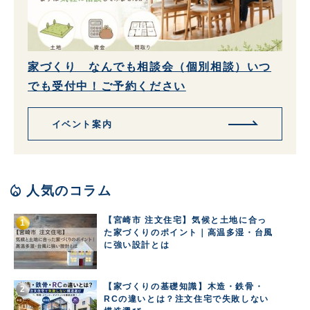
家づくり なんでも相談会（個別相談）いつ
でも受付中！ご予約ください
イベント案内
local_fire_department
人気のコラム
【宮崎市 注文住宅】気候と土地に合っ
た家づくりのポイント｜高温多湿・台風
に強い設計とは
【家づくりの基礎知識】木造・鉄骨・
RCの違いとは？注文住宅で失敗しない