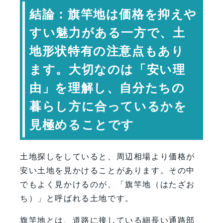
旗竿地で失敗しやすいポイント
結論：旗竿地は価格を抑えや
宮崎で旗竿地を考える際のポイント
すい魅力がある一方で、土
旗竿地のメリット・デメリット
地形状特有の注意点もあり
比較
家づくりで本当に大切なのは「土地の
ます。大切なのは「安い理
形」より「暮らし方」
由」を理解し、自分たちの
専門家コメント
暮らし方に合っているかを
一級建築士 岩下政人（ハミング
ホーム 代表取締役）
見極めることです
まとめ：旗竿地は“安い理由”を理解し
て選ぶことが大切
土地探しをしていると、周辺相場より価格が
【会社情報・お問い合わせ】
安い土地を見かけることがあります。その中
でもよく見かけるのが、「旗竿地（はたざお
ち）」と呼ばれる土地です。
旗竿地とは、道路に接している細長い通路部