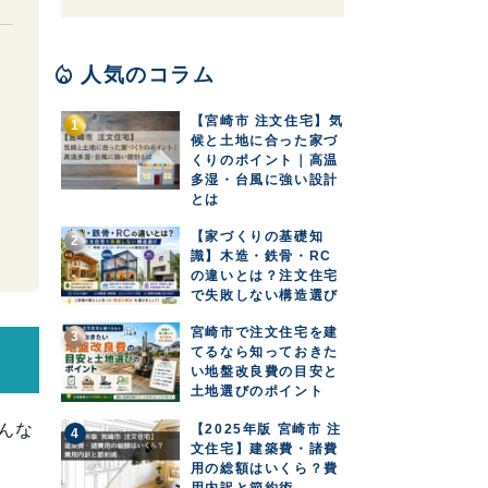
local_fire_department
人気のコラム
【宮崎市 注文住宅】気
候と土地に合った家づ
くりのポイント｜高温
多湿・台風に強い設計
とは
【家づくりの基礎知
識】木造・鉄骨・RC
の違いとは？注文住宅
で失敗しない構造選び
宮崎市で注文住宅を建
てるなら知っておきた
い地盤改良費の目安と
土地選びのポイント
んな
【2025年版 宮崎市 注
文住宅】建築費・諸費
用の総額はいくら？費
用内訳と節約術