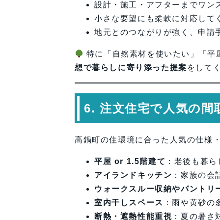
設計・施工・アフターまでワン
小さな要望にも柔軟に対応して
地元とのつながりが強く、申請
特に「自然素材を使いたい」「平
想で暮らしに寄り添った提案
をして
6. 注文住宅で人気の
高鍋町の住環境に合った人気の仕様
平屋 or 1.5階建て
：老後も暮ら
アイランドキッチン
：家族の会
ウォークスルー収納やパントリ
室内干しスペース
：雨や黄砂の
断熱・遮熱性能重視
：夏の暑さ