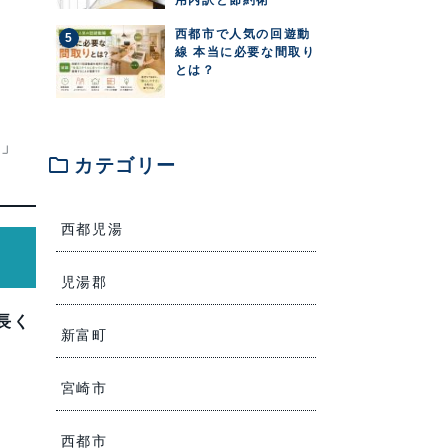
西都市で人気の回遊動
線 本当に必要な間取り
とは？
宅」
folder
カテゴリー
西都児湯
児湯郡
長く
新富町
宮崎市
西都市