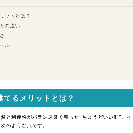
メリットとは？
売との違い
すさ
ュール
仕様とは？
チェック
住まい”をカタチにするために
を建てるメリットとは？
自然と利便性がバランス良く整った“ちょうどいい町”
。そ
、次のような点です。