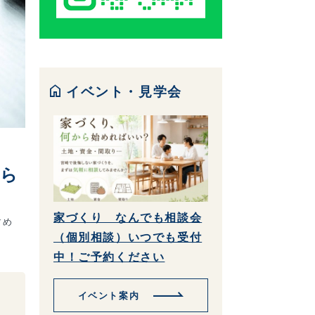
home
イベント・見学会
たら
家づくり なんでも相談会
すめ
（個別相談）いつでも受付
中！ご予約ください
イベント案内