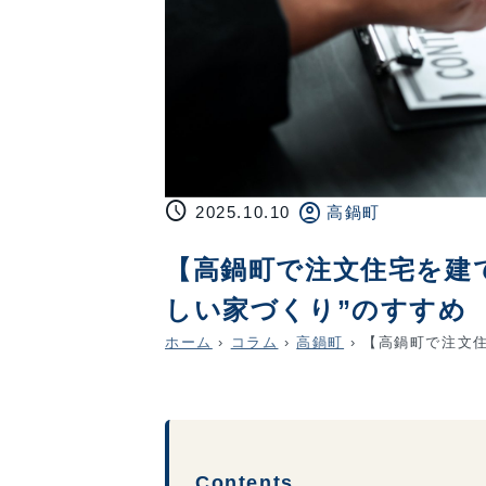
schedule
account_circle
2025.10.10
高鍋町
【高鍋町で注文住宅を建
しい家づくり”のすすめ
ホーム
›
コラム
›
高鍋町
›
【高鍋町で注文住
Contents