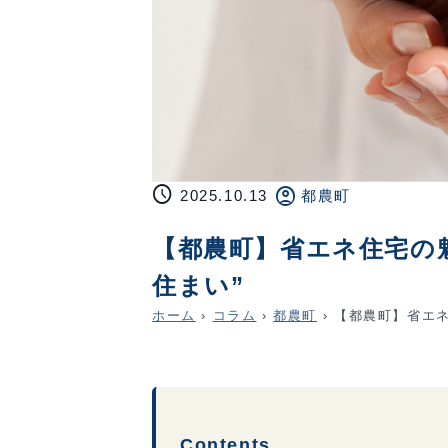
schedule
account_circle
2025.10.13
都農町
【都農町】省エネ住宅の
住まい”
ホーム
›
コラム
›
都農町
›
【都農町】省エネ
Contents