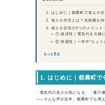
1. はじめに｜都農町で省エネ
2. 省エネ住宅とは？光熱費を
3. 省エネ住宅の3つのメリッ
① 経済性｜電気代を大幅
② 快適性｜一年中“ちょう
③ 環境配慮｜未来世代へ
もっと見る
4. 都農町で省エネ住宅を建て
5. 最新の補助金制度と費用目安
■ 建築費の目安（延床30〜
1. はじめに｜都農町
■ 活用できる補助金（20
6. 私たちが都農町で省エネ住
「電気代の高さが気になる」「夏の
7. まとめ｜都農町で叶える“未
——そんな声が近年、都農町でも増