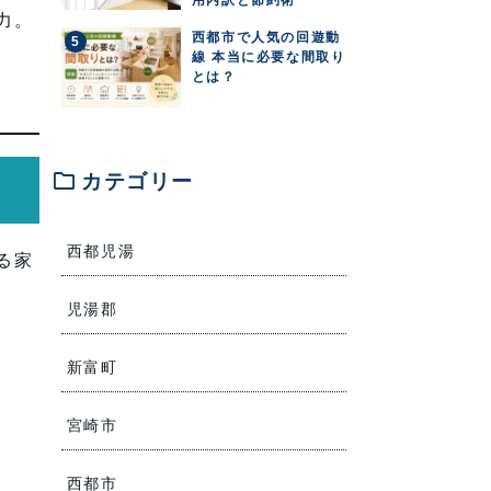
力。
西都市で人気の回遊動
線 本当に必要な間取り
とは？
folder
カテゴリー
西都児湯
る家
児湯郡
新富町
宮崎市
西都市