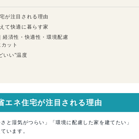
住宅が注目される理由
抑えて快適に暮らす家
ト｜経済性・快適性・環境配慮
にカット
どいい”温度
やさしい家
るポイント
35坪）
で省エネ住宅が注目される理由
25年度例）
宅をおすすめする理由
暑さと湿気がつらい」「環境に配慮した家を建てたい」
来を守る家づくり”
えています。