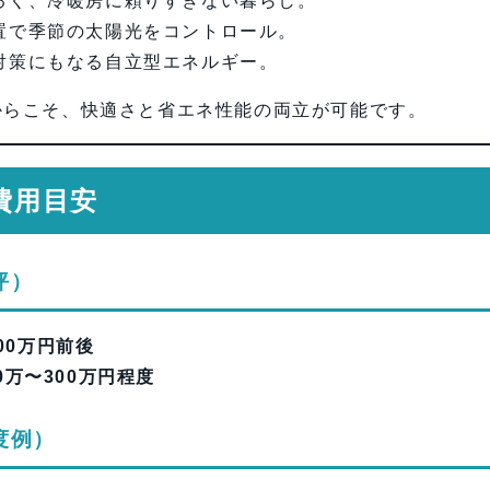
るく、冷暖房に頼りすぎない暮らし。
置で季節の太陽光をコントロール。
対策にもなる自立型エネルギー。
からこそ、快適さと省エネ性能の両立が可能です。
費用目安
坪）
800万円前後
00万〜300万円程度
度例）