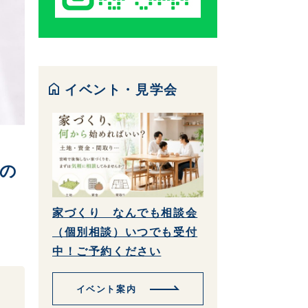
home
イベント・見学会
らの
家づくり なんでも相談会
（個別相談）いつでも受付
中！ご予約ください
イベント案内