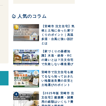
local_fire_department
人気のコラム
【宮崎市 注文住宅】気
候と土地に合った家づ
くりのポイント｜高温
多湿・台風に強い設計
とは
【家づくりの基礎知
識】木造・鉄骨・RC
の違いとは？注文住宅
で失敗しない構造選び
宮崎市で注文住宅を建
てるなら知っておきた
い地盤改良費の目安と
土地選びのポイント
【2025年版 宮崎市 注
文住宅】建築費・諸費
用の総額はいくら？費
用内訳と節約術