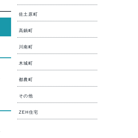
佐土原町
高鍋町
川南町
木城町
。
都農町
その他
ZEH住宅
ま