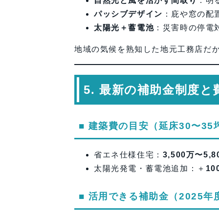
自然光と風を活かす間取り
：明
パッシブデザイン
：庇や窓の配
太陽光＋蓄電池
：災害時の停電
地域の気候を熟知した地元工務店だ
5. 最新の補助金制度と
■ 建築費の目安（延床30〜35
省エネ仕様住宅：
3,500万〜5,
太陽光発電・蓄電池追加：＋
1
■ 活用できる補助金（2025年