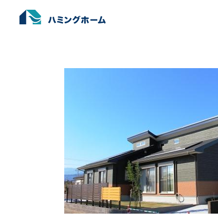
都農町 S様邸
ホーム
›
施工実績
›
都農町 S様邸