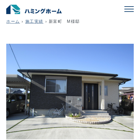
新富町 M様邸
ホーム
›
施工実績
›
新富町 M様邸