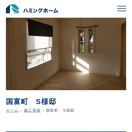
国富町 S様邸
ホーム
›
施工実績
›
国富町 S様邸