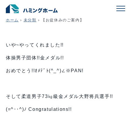
【お盆休みのご案内】
ホーム
›
未分類
›
【お盆休みのご案内】
いや~やってくれました!!
体操男子団体!!金メダル!!
おめでとう!!ｵﾒﾃﾞﾄ(^_^)∠※PAN!
そして柔道男子73㎏級金メダル大野将兵選手!!
(=^･･^)ﾉ Congratulations!!