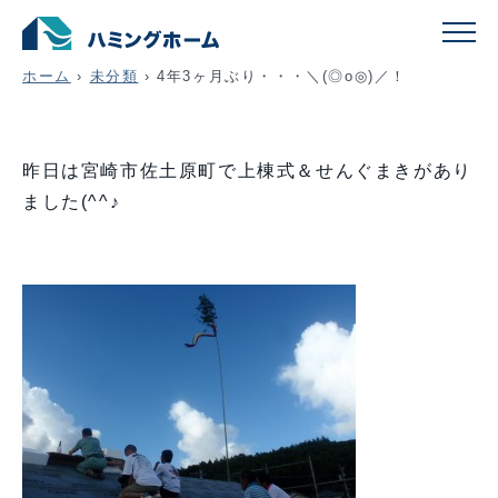
4年3ヶ月ぶり・・・＼(◎o◎)／！
ホーム
›
未分類
›
4年3ヶ月ぶり・・・＼(◎o◎)／！
昨日は宮崎市佐土原町で上棟式＆せんぐまきがあり
ました(^^♪