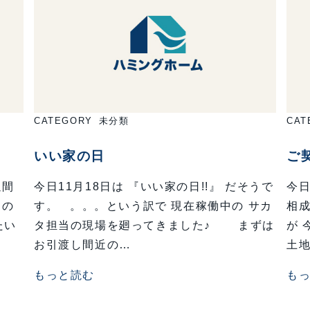
CATEGORY
未分類
CAT
いい家の日
ご契
週間
今日11月18日は 『いい家の日!!』 だそうで
今日
リの
す。 。。。という訳で 現在稼働中の サカ
相成
たい
タ担当の現場を廻ってきました♪ まずは
が
お引渡し間近の…
土
もっと読む
も