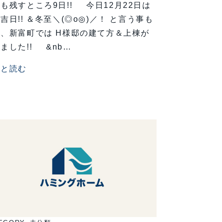
も残すところ9日!! 今日12月22日は
吉日!! ＆冬至＼(◎o◎)／！ と言う事も
、新富町では H様邸の建て方＆上棟が
ました!! &nb…
っと読む