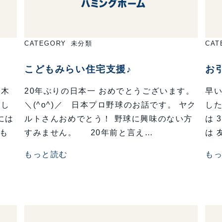
CATEGORY
未分類
CAT
こどもみらい住宅支援♪
お引
 木
20年ぶりの日本一 おめでとうございます。
早い
まし
＼(^o^)／ 日本プロ野球のお話です。 ヤク
した
には
ルトさんおめでとう！ 野球に興味のない方
は 
人も
すみません。 20年前と言え…
は 
もっと読む
も