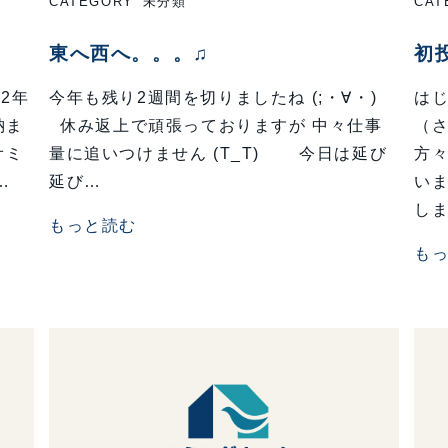
CATEGORY
未分類
CAT
東へ西へ。。。♫
初
22年
今年も残り2週間を切りましたね (;・∀・)
はじ
納ま
休み返上で頑張っておりますが 中々仕事
（さ
オミ
量に追いつけません (T_T) 今日は延び
方
…
延び…
い
し
もっと読む
も