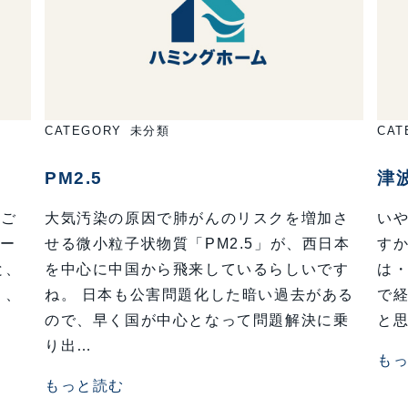
CATEGORY
未分類
CAT
PM2.5
津
過ご
大気汚染の原因で肺がんのリスクを増加さ
いや
デー
せる微小粒子状物質「PM2.5」が、西日本
す
と、
を中心に中国から飛来しているらしいです
は・
く、
ね。 日本も公害問題化した暗い過去がある
で経
ので、早く国が中心となって問題解決に乗
と思
り出…
も
もっと読む