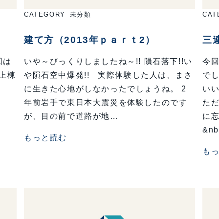
CATEGORY
未分類
CAT
建て方（2013年ｐａｒｔ2）
三
回は
いや～びっくりしましたね～!! 隕石落下!!い
今
上棟
や隕石空中爆発!! 実際体験した人は、まさ
で
に生きた心地がしなかったでしょうね。 2
い
年前岩手で東日本大震災を体験したのです
た
が、目の前で道路が地…
に
&n
もっと読む
も