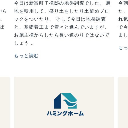
す
今日は新富町Ｔ様邸の地盤調査でした。 農
今
から
地を転用して、盛り土をしたり土留めブロ
た
し
ックをついたり、 そして今日は地盤調査
れ
れ出
と、基礎着工まで着々と進んでいますが、
で今
お施主様からしたら長い道のりではないで
まし
しょう…
も
もっと読む