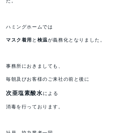
た。
ハミングホームでは
マスク着用
と
検温
が義務化となりました。
事務所におきましても、
毎朝及びお客様のご来社の前と後に
次亜塩素酸水
による
消毒を行っております。
社員、協力業者一同