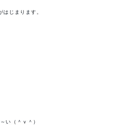
がはじまります。
さ～い（＾ｖ＾）