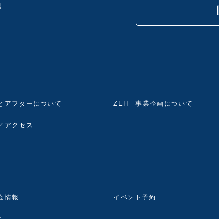
地
とアフターについて
ZEH 事業企画について
／アクセス
会情報
イベント予約
ム