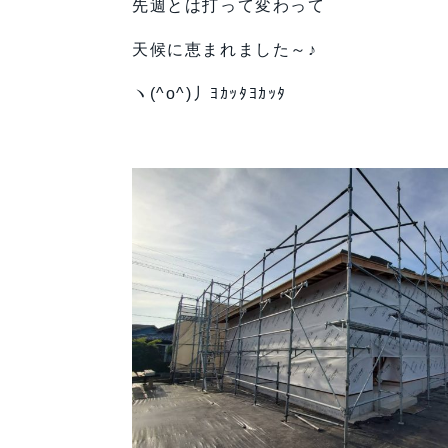
先週とは打って変わって
天候に恵まれました～♪
ヽ(^o^)丿ﾖｶｯﾀﾖｶｯﾀ