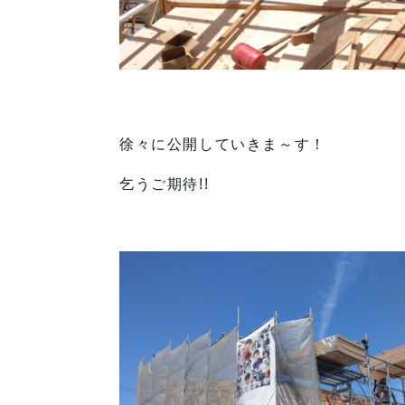
徐々に公開していきま～す！
乞うご期待!!