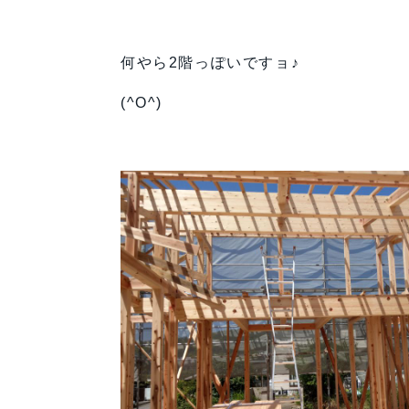
何やら2階っぽいですョ♪
(^O^)