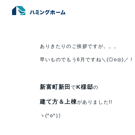
建て方＆上棟 in 新富町 Par
ホーム
›
未分類
›
建て方＆上棟 in 新富町 Part
ありきたりのご挨拶ですが。。。
早いものでもう6月ですね＼(◎o◎)／！
新富町新田
K様邸
で
の
建て方＆上棟
がありました!!
ヽ(^o^)丿