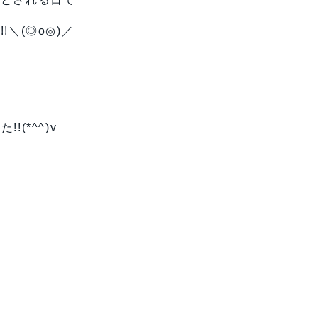
＼(◎o◎)／
!(*^^)v