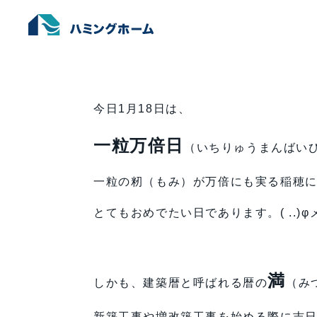
建て方 ＆ 棟上げ in 高鍋
ホーム
›
未分類
›
建て方 ＆ 棟上げ in 高鍋
今日1月18日は、
一粒万倍日
（いちりゅうまんばい
一粒の籾（もみ）が万倍にも実る稲穂
とてもおめでたい日であります。( ..)φ
満
しかも、建築暦と呼ばれる暦の
（み
新築工事や増改築工事を始める際に吉