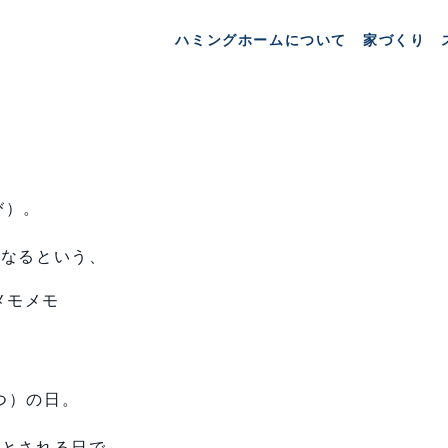
ハミングホームについて
家づくり
び）。
になるという、
メモメモ
つ）の日。
日とされる日で