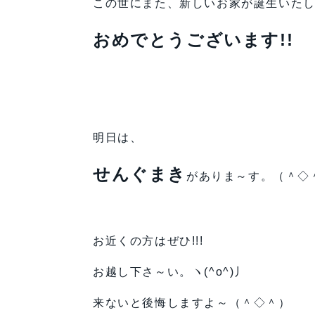
この世にまた、新しいお家が誕生いたしま
おめでとうございます!!
明日は、
せんぐまき
がありま～す。（＾◇
お近くの方はぜひ!!!
お越し下さ～い。ヽ(^o^)丿
来ないと後悔しますよ～（＾◇＾）