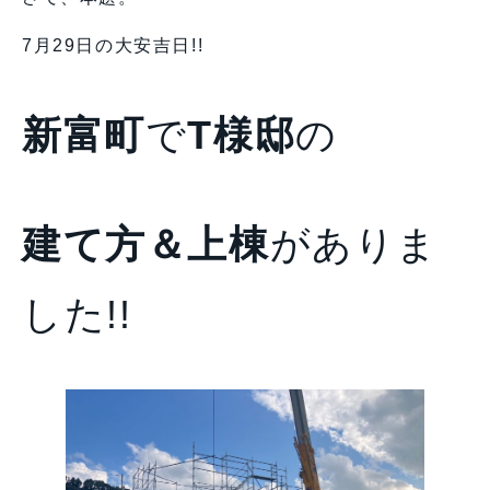
7月29日の大安吉日!!
新富町
で
T様邸
の
建て方＆上棟
がありま
した!!