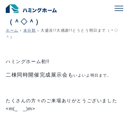
大盛況!!大感謝!!とうとう明日まで
（＾◇＾）
ホーム
›
未分類
›
大盛況!!大感謝!!とうとう明日まで（＾◇
＾）
ハミングホーム初!!
二棟同時開催完成展示会も
いよいよ明日まで。
たくさんの方々のご来場
ありがとうございました
<m(_ _)m>