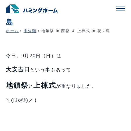
地鎮祭 in 西都 ＆ 上棟式 in 花ヶ
島
ホーム
›
未分類
›
地鎮祭 in 西都 ＆ 上棟式 in 花ヶ島
今日、9月20日（日）は
大安吉日
という事もあって
地鎮祭
上棟式
と
が重なりました。
＼(◎o◎)／！