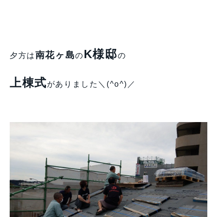
K様邸
南花ヶ島
夕方は
の
の
上棟式
がありました＼(^o^)／