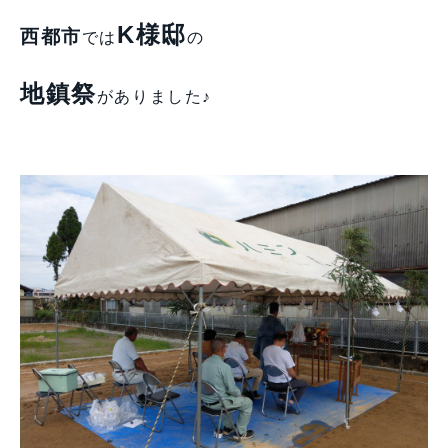
K様邸
西都市
では
の
地鎮祭
がありました♪