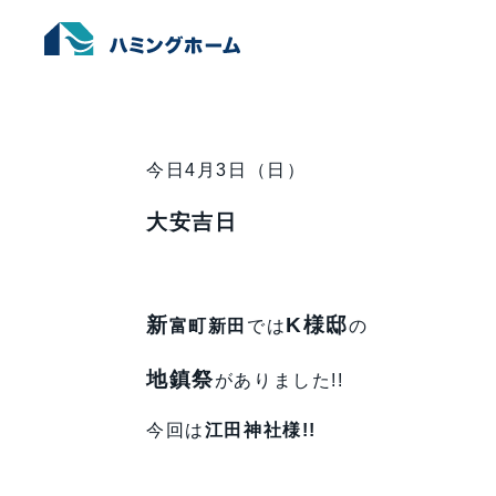
地鎮祭 ＆ 上棟式 in 新富
ホーム
›
未分類
›
地鎮祭 ＆ 上棟式 in 新富
今日4月3日（日）
大安吉日
新
K様邸
富町新田
では
の
地鎮祭
がありました!!
今回は
江田神社様!!