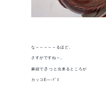
な～～～～～るほど、
さすがですね～。
さっ
麻紐で
と出来るところが
カッコE—-ﾃﾞｽ