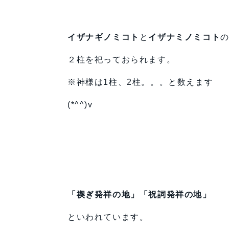
イザナギノミコト
と
イザナミノミコト
２柱を祀っておられます。
※神様は1柱、2柱。。。と数えます
(*^^)v
「禊ぎ発祥の地」「祝詞発祥の地」
といわれています。