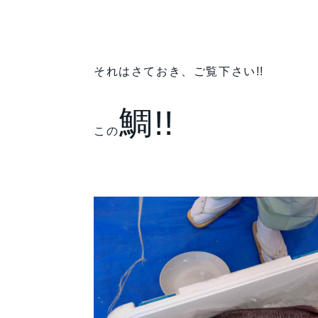
それはさておき、ご覧下さい!!
鯛!!
この