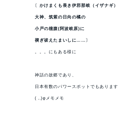
〘
かけまくも畏き伊邪那岐（イザナギ
大神、
筑紫の日向の橘の
小戸の檍腹(阿波岐原)に
禊ぎ祓えたまいしに……
〙
。。。にもある様に
神話の故郷であり、
日本有数のパワースポットでもありま
( ..)φメモメモ