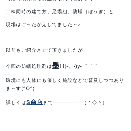
二棟同時の建て方、足場組、防蟻（ぼうぎ）と
現場はごったがえしてました～♪
以前もご紹介させて頂きましたが、
墨
今回の防蟻処理剤は
!!!(-。-)y-゜゜゜
環境にも人体にも優しく施設などで普及しつつあり
ま～す(^O^)
S商店
詳しくは
まで—————–（＾◇＾）