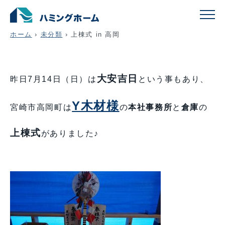
上棟式 in 高岡
ホーム
›
未分類
›
上棟式 in 高岡
大安吉日
昨日7月14日（日）は
という事もあり、
Y木材様
宮崎市高岡町は
の
本社事務所
と
倉庫
の
上棟式
がありました♪