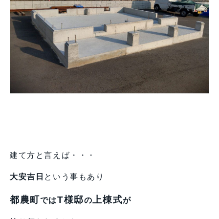
建て方と言えば・・・
大安吉日
という事もあり
都農町
T様邸
上棟式
では
の
が