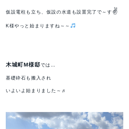
✌
仮設電柱も立ち、仮設の水道も設置完了で～す
K様やっと始まりますね～～
木城町M様邸
では…
基礎砕石も搬入され
いよいよ始まりました～♬