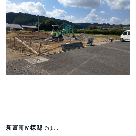
新富町M様邸
では…