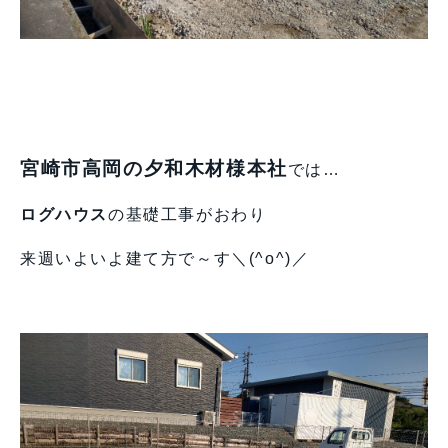
宮崎市高岡の夕和木材様本社
では…
ログハウス
の基礎工事がおわり
来週いよいよ建て方で～す＼(^o^)／