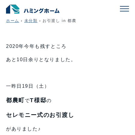
お引渡し in 都農
ホーム
›
未分類
›
お引渡し in 都農
2020年今年も残すところ
あと10日余りとなりました。
一昨日19日（土）
都農町
T様邸
で
の
セレモニー式のお引渡し
がありました♪