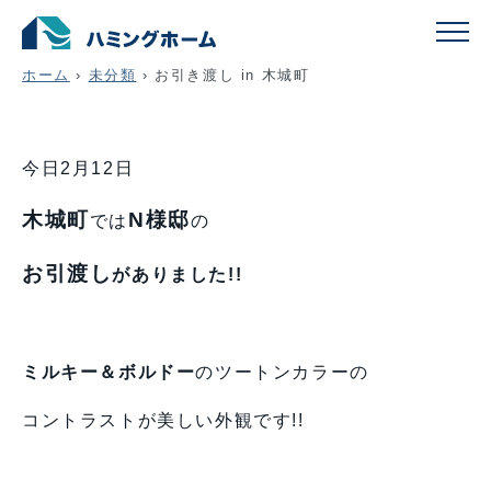
お引き渡し in 木城町
ホーム
›
未分類
›
お引き渡し in 木城町
今日2月12日
木城町
N様邸
では
の
お引渡し
がありました!!
ミルキー＆ボルドー
のツートンカラーの
コントラストが美しい外観です!!