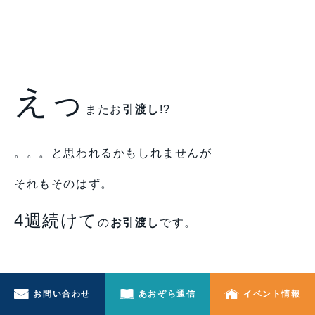
えっ
またお
引渡し
!?
。。。と思われるかもしれませんが
それもそのはず。
4週続けて
の
お引渡し
です。
お問い合わせ
あおぞら通信
イベント情報