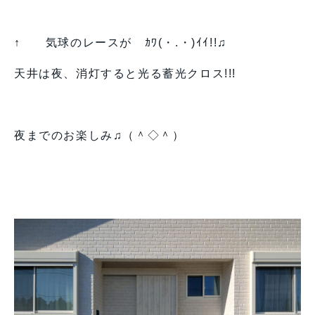
↑ 気球のレースが ｶﾜ(・.・)ｲｲ!!♫
天井は夜、消灯すると光る蓄光クロス!!!
夜までのお楽しみ♫（＾◇＾）