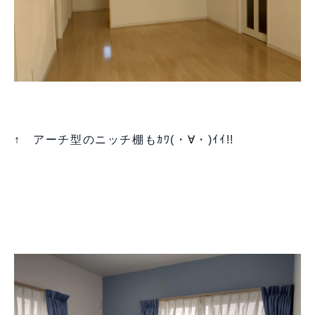
↑ アーチ型のニッチ棚もｶﾜ(・∀・)ｲｲ!!