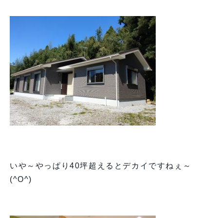
いや～やっぱり40坪超えるとデカイですねぇ～
(^O^)