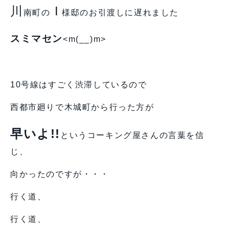
川
I
南町の
様邸のお引渡しに遅れました
スミマセン
<m(__)m>
10号線はすごく渋滞しているので
西都市廻りで木城町から行った方が
早いよ!!
というコーキング屋さんの言葉を信
じ、
向かったのですが・・・
行く道、
行く道、