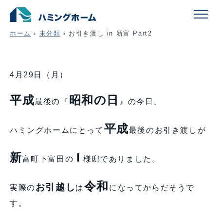
お引き渡し in 新富 Part2
ホーム
›
未分類
›
お引き渡し in 新富 Part2
4月29日（月）
平成
昭和の日
最後の『
』の今日、
平成
ハミングホームにとって
最後のお引き渡しが
新
I
富町下富田の
様邸でありました。
令和
お引越し
実際の
は
になってからだそうで
す。