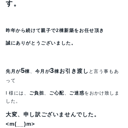
す。
昨年から続けて親子で2棟新築をお任せ頂き
誠にありがとうございました。
5
3
お引き渡し
先月が
棟
、
今月が
棟
と言う事もあ
って
I 様には、
ご負担
、
ご心配
、
ご迷惑
をおかけ致しま
した。
大変、申し訳ございませんでした。
<m(__)m>